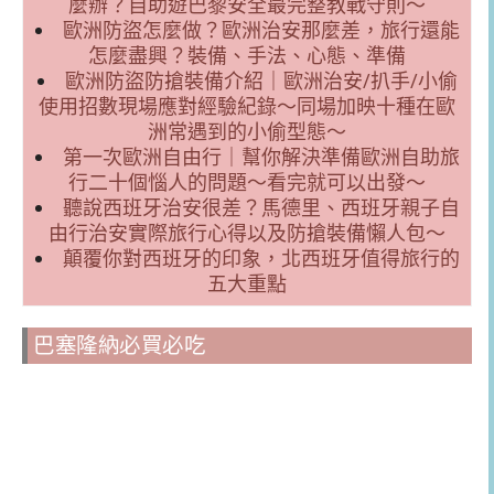
麼辦？自助遊巴黎安全最完整教戰守則～
歐洲防盜怎麼做？歐洲治安那麼差，旅行還能
怎麼盡興？裝備、手法、心態、準備
歐洲防盜防搶裝備介紹｜歐洲治安/扒手/小偷
使用招數現場應對經驗紀錄～同場加映十種在歐
洲常遇到的小偷型態～
第一次歐洲自由行｜幫你解決準備歐洲自助旅
行二十個惱人的問題～看完就可以出發～
聽說西班牙治安很差？馬德里、西班牙親子自
由行治安實際旅行心得以及防搶裝備懶人包～
顛覆你對西班牙的印象，北西班牙值得旅行的
五大重點
巴塞隆納必買必吃