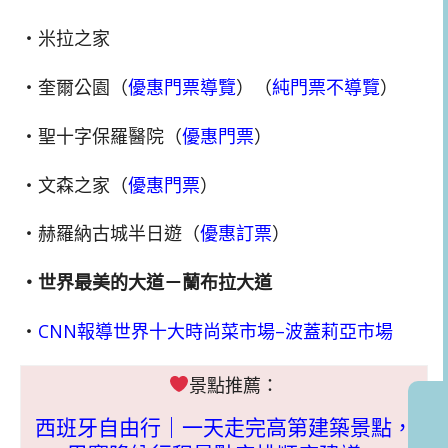
・米拉之家
・奎爾公園（
優惠門票導覽
）（
純門票不導覽
）
・聖十字保羅醫院（
優惠門票
）
・文森之家（
優惠門票
）
・赫羅納古城半日遊（
優惠訂票
）
・
世界最美的大道－
蘭布拉大道
・
CNN報導世界十大時尚菜市場–波蓋莉亞市場
景點推薦：
西班牙自由行｜一天走完高第建築景點，