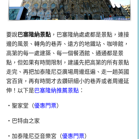
要說
巴塞隆納景點
，巴塞隆納處處都是景點，連接
邊的風景、轉角的巷弄、遠方的地鐵站、咖啡館，
高第的每一處建築、每一個餐酒館、通通都是景
點，但如果有時間限制，建議先把高第的所有景點
走完、再把加泰隆尼亞廣場周邊逛遍、走一趟英國
宮百貨，再有時間才去鑽研細小的巷弄或者周邊延
伸！以下是
巴塞隆納推薦景點
：
・聖家堂（
優惠門票
）
・巴特由之家
・加泰隆尼亞音樂宮（
優惠門票
）