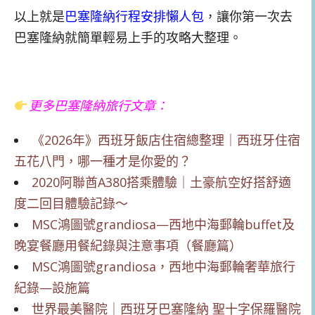
以上就是
巴塞隆納行程安排懶人包
，讓你第一次去
巴塞隆納就簡單輕易上手的攻略大整理。
更多巴塞隆納旅行文章：
《2026年》西班牙飯店住宿總整理｜西班牙住宿
五花八門，哪一種才是你愛的？
2020阿聯酋A380搭乘體驗｜土豪航空好搭舒適
度二回目體驗記錄～
MSC鴻圖號grandiosa—西地中海郵輪buffet及
晚宴餐廳用餐紀錄與注意事項（餐廳篇）
MSC鴻圖號grandiosa，西地中海郵輪奢華旅行
紀錄—設施篇
世界最美醫院｜西班牙巴塞隆納 聖十字保羅醫院