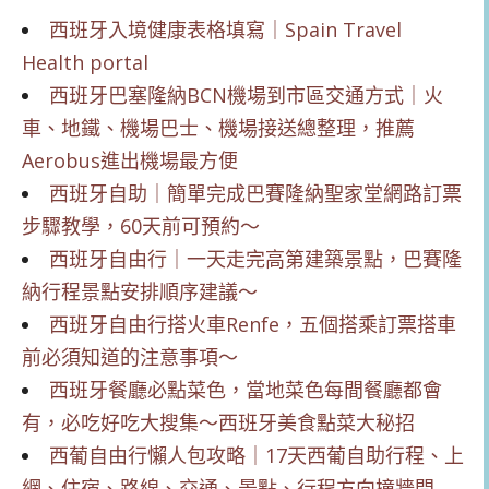
西班牙入境健康表格填寫｜Spain Travel
Health portal
西班牙巴塞隆納BCN機場到市區交通方式｜火
車、地鐵、機場巴士、機場接送總整理，推薦
Aerobus進出機場最方便
西班牙自助｜簡單完成巴賽隆納聖家堂網路訂票
步驟教學，60天前可預約～
西班牙自由行｜一天走完高第建築景點，巴賽隆
納行程景點安排順序建議～
西班牙自由行搭火車Renfe，五個搭乘訂票搭車
前必須知道的注意事項～
西班牙餐廳必點菜色，當地菜色每間餐廳都會
有，必吃好吃大搜集～西班牙美食點菜大秘招
西葡自由行懶人包攻略｜17天西葡自助行程、上
網、住宿、路線、交通、景點、行程方向撞牆問