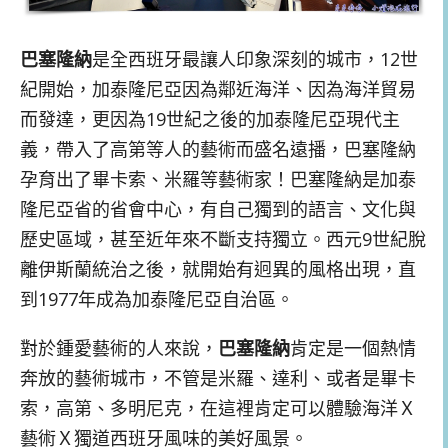
巴塞隆納
是全西班牙最讓人印象深刻的城市，12世
紀開始，加泰隆尼亞因為鄰近海洋、因為海洋貿易
而發達，更因為19世紀之後的加泰隆尼亞現代主
義，帶入了高第等人的藝術而盛名遠播，巴塞隆納
孕育出了畢卡索、米羅等藝術家！巴塞隆納是加泰
隆尼亞省的省會中心，有自己獨到的語言、文化與
歷史區域，甚至近年來不斷支持獨立。西元9世紀脫
離伊斯蘭統治之後，就開始有迥異的風格出現，直
到1977年成為加泰隆尼亞自治區。
對於鍾愛藝術的人來說，
巴塞隆納
肯定是一個熱情
奔放的藝術城市，不管是米羅、達利、或者是畢卡
索，高第、多明尼克，在這裡肯定可以體驗海洋Ｘ
藝術Ｘ獨道西班牙風味的美好風景。