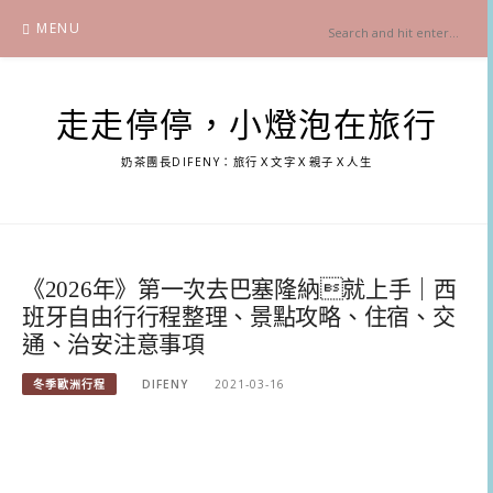
Skip
MENU
to
content
走走停停，小燈泡在旅行
奶茶團長DIFENY：旅行Ｘ文字Ｘ親子Ｘ人生
《2026年》第一次去巴塞隆納就上手｜西
班牙自由行行程整理、景點攻略、住宿、交
通、治安注意事項
冬季歐洲行程
DIFENY
2021-03-16