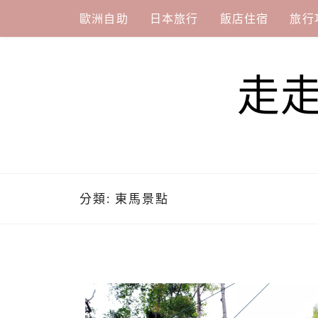
Skip
歐洲自助
日本旅行
飯店住宿
旅行
to
content
走
分類:
東馬景點