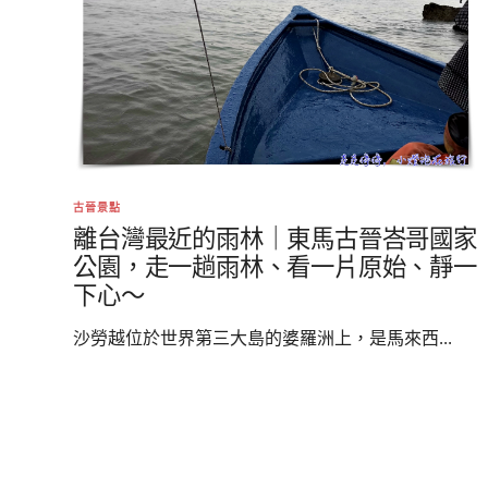
古晉景點
離台灣最近的雨林｜東馬古晉峇哥國家
公園，走一趟雨林、看一片原始、靜一
下心～
沙勞越位於世界第三大島的婆羅洲上，是馬來西...