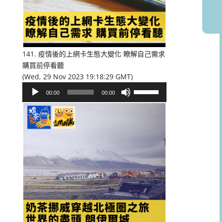
或
降
低
音
量。
141. 疫情後的上網卡生態大變化 瞭解自己需求
購買前停看聽
(Wed, 29 Nov 2023 19:18:29 GMT)
音
使
00:00
00:00
訊
用
播
向
放
上/
器
向
下
鍵
以
提
高
或
降