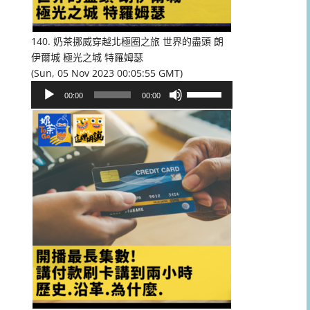
低
音
量。
140. 奶茶挪威穿越北極圈之旅 世界的盡頭 朗
伊爾城 極光之城 特羅姆瑟
(Sun, 05 Nov 2023 00:05:55 GMT)
音
使
00:00
00:00
訊
用
播
向
放
上/
器
向
下
鍵
以
提
高
或
降
低
音