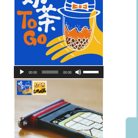
音
使
00:00
00:00
訊
用
播
向
放
上/
器
向
下
鍵
以
提
高