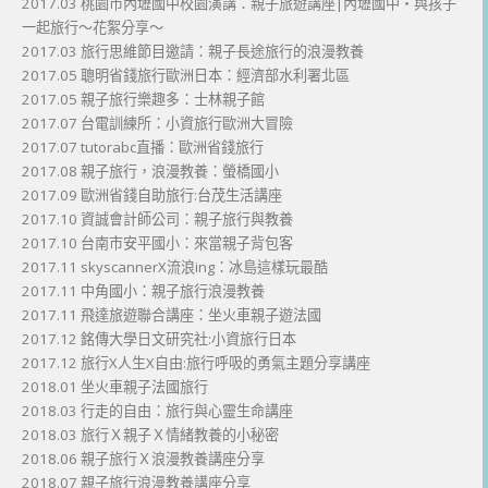
2017.03 桃園市內壢國中校園演講：親子旅遊講座|內壢國中・與孩子
一起旅行～花絮分享～
2017.03 旅行思維節目邀請：親子長途旅行的浪漫教養
2017.05 聰明省錢旅行歐洲日本：經濟部水利署北區
2017.05 親子旅行樂趣多：士林親子館
2017.07 台電訓練所：小資旅行歐洲大冒險
2017.07 tutorabc直播：歐洲省錢旅行
2017.08 親子旅行，浪漫教養：螢橋國小
2017.09 歐洲省錢自助旅行:台茂生活講座
2017.10 資誠會計師公司：親子旅行與教養
2017.10 台南市安平國小：來當親子背包客
2017.11 skyscannerX流浪ing：冰島這樣玩最酷
2017.11 中角國小：親子旅行浪漫教養
2017.11 飛達旅遊聯合講座：坐火車親子遊法國
2017.12 銘傳大學日文研究社:小資旅行日本
2017.12 旅行X人生X自由:旅行呼吸的勇氣主題分享講座
2018.01 坐火車親子法國旅行
2018.03 行走的自由：旅行與心靈生命講座
2018.03 旅行Ｘ親子Ｘ情緒教養的小秘密
2018.06 親子旅行Ｘ浪漫教養講座分享
2018.07 親子旅行浪漫教養講座分享