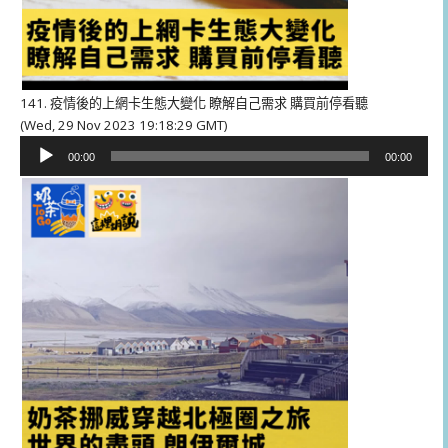
141. 疫情後的上網卡生態大變化 瞭解自己需求 購買前停看聽
(Wed, 29 Nov 2023 19:18:29 GMT)
音
00:00
00:00
訊
播
放
器