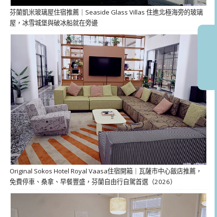
芬蘭凱米玻璃屋住宿推薦｜Seaside Glass Villas 住進北極海旁的玻璃
屋，冰雪城堡與破冰船就在旁邊
Original Sokos Hotel Royal Vaasa住宿開箱｜瓦薩市中心飯店推薦，
免費停車、桑拿、早餐豐盛，芬蘭自由行自駕首選（2026）