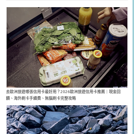
去歐洲旅遊哪張信用卡最好用？2026歐洲旅遊信用卡推薦｜現金回
饋、海外刷卡手續費、無腦刷卡完整攻略