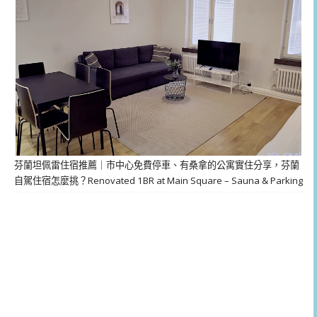
芬蘭坦佩雷住宿推薦｜市中心免費停車、有桑拿的公寓實住分享，芬蘭
自駕住宿怎麼挑？Renovated 1BR at Main Square – Sauna & Parking