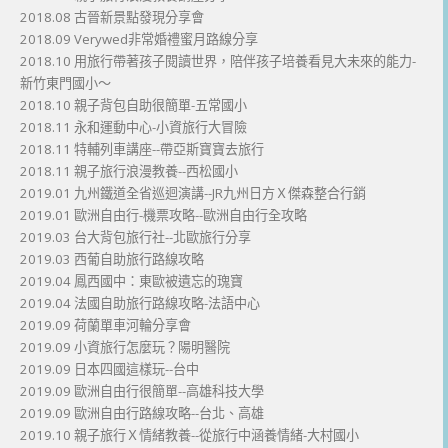
2018.08 古晉新景點發現分享會
2018.09 Verywed非常婚禮蜜月路線分享
2018.10 用旅行帶著孩子閱讀世界，陪伴孩子培養看見大未來的能力-
新竹東門國小～
2018.10 親子背包自助很簡單-五常國小
2018.11 永和運動中心-小資旅行大冒險
2018.11 特輔列車講座--帶亞斯寶寶去旅行
2018.11 親子旅行浪漫教養--西松國小
2019.01 九州鐵道全省巡迴演講--JR九州日方Ｘ傑森整合行銷
2019.01 歐洲自由行-機票攻略--歐洲自由行全攻略
2019.03 台大背包旅行社--北歐旅行分享
2019.03 西葡自助旅行路線攻略
2019.04 鳳西國中：東歐被遺忘的瑰寶
2019.04 法國自助旅行路線攻略-法語中心
2019.09 荷蘭單車河輪分享會
2019.09 小資旅行怎麼玩？陽明醫院
2019.09 日本四國這樣玩--台中
2019.09 歐洲自由行很簡單--高雄科技大學
2019.09 歐洲自由行路線攻略--台北、高雄
2019.10 親子旅行Ｘ情緒教養--從旅行中涵養情緒-大村國小