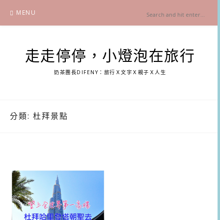
Skip
MENU
to
content
走走停停，小燈泡在旅行
奶茶團長DIFENY：旅行Ｘ文字Ｘ親子Ｘ人生
分類:
杜拜景點