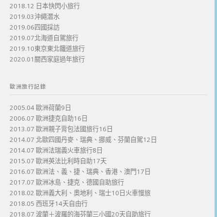
2018.12 日本快閃小旅行
2019.03沖繩潛水
2019.06四國採訪
2019.07北海道自駕旅行
2019.10東京東北鐵道旅行
2020.01關西家庭過年旅行
歐洲旅行記錄
2005.04 歐洲荷蘭9日
2006.07 歐洲捷克自助16日
2013.07 歐洲親子背包法國旅行16日
2014.07 北歐四國丹麥、瑞典、挪威、芬蘭自駕12日
2014.07 歐洲法瑞義火車旅行8日
2015.07 歐洲英法比利時自助17天
2016.07 歐洲法、義、捷、瑞典、香港、澳門17日
2017.07 歐洲冰島、捷克、德國自助旅行
2018.02 歐洲義大利、奧地利、瑞士10日火車慢旅
2018.05 西班牙14天自由行
2018.07 波蘭＋波羅的海芬蘭三小國20天自助旅行