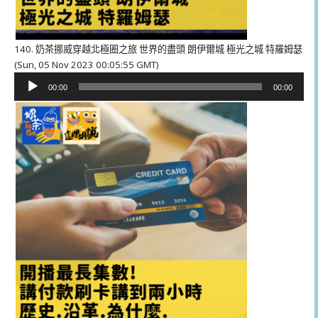
140. 奶茶挪威穿越北極圈之旅 世界的盡頭 朗伊爾城 極光之城 特羅姆瑟
(Sun, 05 Nov 2023 00:05:55 GMT)
音
00:00
00:00
訊
播
放
器