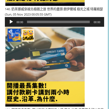
140. 奶茶挪威穿越北極圈之旅 世界的盡頭 朗伊爾城 極光之城 特羅姆瑟
(Sun, 05 Nov 2023 00:05:55 GMT)
音
00:00
00:00
訊
播
放
器