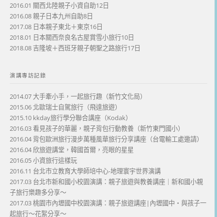
2016.01 關西北陸親子小資自助12日
2016.08 親子日本九州自助8日
2017.08 日本親子東北＋東京16日
2018.01 日本關西奈良名古屋賞雪小旅行10日
2018.08 吉隆坡＋西班牙親子朝聖之路旅行17日
演講專訪記錄
2014.07 大手牽小手，一起旅行趣（新竹文化局）
2015.06 北歐瑞士自駕旅行（飛達旅遊）
2015.10 kkday旅行學分聯合講座（Kodak）
2016.03 看見孩子的華麗，親子背包行動教養（新竹東門國小）
2016.04 背包歐洲旅行漫步萬種風華旅行分享講座（台電輸工處邀請）
2016.04 欣旅遊講堂，韓國首爾，亮眼的星星
2016.05 小資旅行這樣玩
2016.11 台北市立教育大學師培中心-地理寰宇世界演講
2017.03 台北市新和國小校園演講：親子旅遊與教養講座｜新和國小親
子旅行樂趣多分享～
2017.03 桃園市內壢國中校園演講：親子旅遊講座|內壢國中・與孩子一
起旅行～花絮分享～