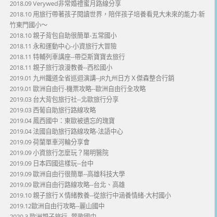
2018.09 Verywed非常婚禮蜜月路線分享
2018.10 用旅行帶著孩子閱讀世界，陪伴孩子培養看見大未來的能力-新
竹東門國小～
2018.10 親子背包自助很簡單-五常國小
2018.11 永和運動中心-小資旅行大冒險
2018.11 特輔列車講座--帶亞斯寶寶去旅行
2018.11 親子旅行浪漫教養--西松國小
2019.01 九州鐵道全省巡迴演講--JR九州日方Ｘ傑森整合行銷
2019.01 歐洲自由行-機票攻略--歐洲自由行全攻略
2019.03 台大背包旅行社--北歐旅行分享
2019.03 西葡自助旅行路線攻略
2019.04 鳳西國中：東歐被遺忘的瑰寶
2019.04 法國自助旅行路線攻略-法語中心
2019.09 荷蘭單車河輪分享會
2019.09 小資旅行怎麼玩？陽明醫院
2019.09 日本四國這樣玩--台中
2019.09 歐洲自由行很簡單--高雄科技大學
2019.09 歐洲自由行路線攻略--台北、高雄
2019.10 親子旅行Ｘ情緒教養--從旅行中涵養情緒-大村國小
2019.12歐洲自由行攻略--麗山國中
2020.3 歐洲親子旅行--鶯歌國中