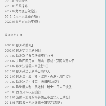
2019.03沖繩潛水
2019.06四國採訪
2019.07北海道自駕旅行
2019.10東京東北鐵道旅行
2020.01關西家庭過年旅行
歐洲旅行記錄
2005.04 歐洲荷蘭9日
2006.07 歐洲捷克自助16日
2013.07 歐洲親子背包法國旅行16日
2014.07 北歐四國丹麥、瑞典、挪威、芬蘭自駕12日
2014.07 歐洲法瑞義火車旅行8日
2015.07 歐洲英法比利時自助17天
2016.07 歐洲法、義、捷、瑞典、香港、澳門17日
2017.07 歐洲冰島、捷克、德國自助旅行
2018.02 歐洲義大利、奧地利、瑞士10日火車慢旅
2018.05 西班牙14天自由行
2018.07 波蘭＋波羅的海芬蘭三小國20天自助旅行
2018.08 吉隆坡＋西班牙親子朝聖之路旅行