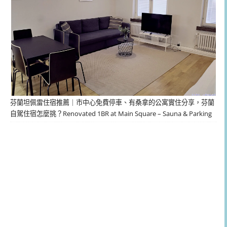
芬蘭坦佩雷住宿推薦｜市中心免費停車、有桑拿的公寓實住分享，芬蘭
自駕住宿怎麼挑？Renovated 1BR at Main Square – Sauna & Parking