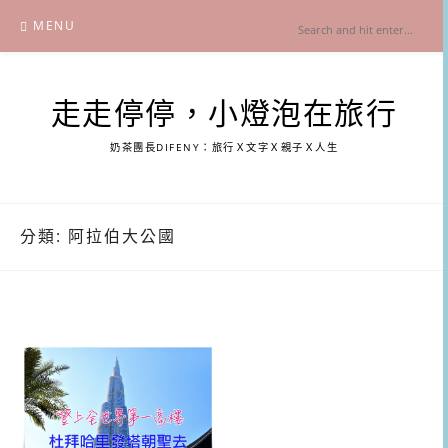
Skip
MENU
to
content
走走停停，小燈泡在旅行
奶茶團長DIFENY：旅行Ｘ文字Ｘ親子Ｘ人生
分類:
阿拉伯大公國