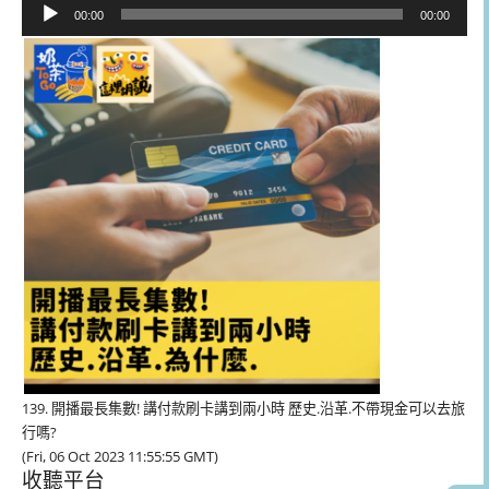
音
00:00
00:00
訊
播
放
器
139. 開播最長集數! 講付款刷卡講到兩小時 歷史.沿革.不帶現金可以去旅
行嗎?
(Fri, 06 Oct 2023 11:55:55 GMT)
收聽平台