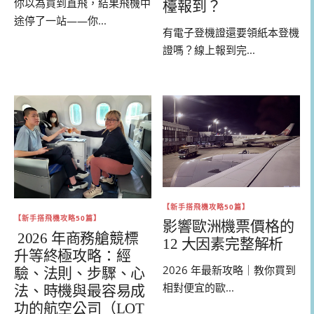
你以為買到直飛，結果飛機中
檯報到？
途停了一站——你...
有電子登機證還要領紙本登機
證嗎？線上報到完...
【新手搭飛機攻略50篇】
【新手搭飛機攻略50篇】
影響歐洲機票價格的
2026 年商務艙競標
12 大因素完整解析
升等終極攻略：經
2026 年最新攻略｜教你買到
驗、法則、步驟、心
相對便宜的歐...
法、時機與最容易成
功的航空公司（LOT