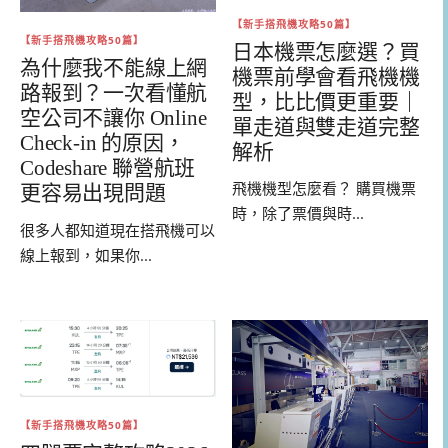
【新手搭飛機攻略50篇】
【新手搭飛機攻略50篇】
日本機票怎麼選？買
為什麼我不能線上網
機票前學會看飛機機
路報到？一次看懂航
型，比比價更重要｜
空公司不讓你 Online
單走道與雙走道完整
Check-in 的原因，
解析
Codeshare 聯營航班
飛機機型怎麼看？ 購買機票
更容易出現問題
時，除了票價與時...
很多人都知道現在搭飛機可以
線上報到，如果你...
【新手搭飛機攻略50篇】