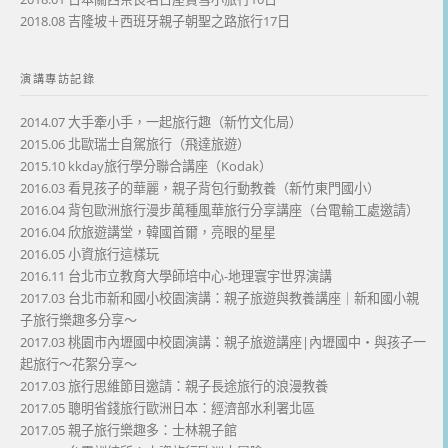
2018.08 吉隆坡＋西班牙親子朝聖之路旅行17日
演講專訪記錄
2014.07 大手牽小手，一起旅行趣（新竹文化局）
2015.06 北歐瑞士自駕旅行（飛達旅遊）
2015.10 kkday旅行學分聯合講座（Kodak）
2016.03 看見孩子的華麗，親子背包行動教養（新竹東門國小）
2016.04 背包歐洲旅行漫步萬種風華旅行分享講座（台電輸工處邀請）
2016.04 欣旅遊講堂，韓國首爾，亮眼的星星
2016.05 小資旅行這樣玩
2016.11 台北市立教育大學師培中心-地理寰宇世界演講
2017.03 台北市新和國小校園演講：親子旅遊與教養講座｜新和國小親
子旅行樂趣多分享～
2017.03 桃園市內壢國中校園演講：親子旅遊講座|內壢國中・與孩子一
起旅行～花絮分享～
2017.03 旅行思維節目邀請：親子長途旅行的浪漫教養
2017.05 聰明省錢旅行歐洲日本：經濟部水利署北區
2017.05 親子旅行樂趣多：士林親子館