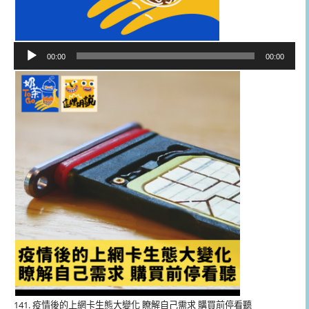
音
00:00
00:00
訊
播
放
器
141. 疫情後的上網卡生態大變化 瞭解自己需求 購買前停看聽