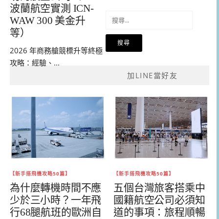
波蘭航空實測 ICN-
搜
WAW 300 美金升
尋
等）
關
鍵
2026 年商務艙競標升等終極
字:
攻略：經驗、...
加LINE當好友
【新手搭飛機攻略50篇】
【新手搭飛機攻略50篇】
為什麼轉機時間不應
五個台灣旅客搭乘中
少於三小時？一年飛
國籍航空公司必須知
行68腿航班的歐洲自
道的事項：旅程順暢