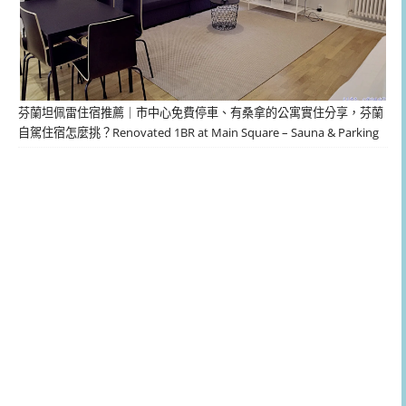
芬蘭坦佩雷住宿推薦｜市中心免費停車、有桑拿的公寓實住分享，芬蘭
自駕住宿怎麼挑？Renovated 1BR at Main Square – Sauna & Parking