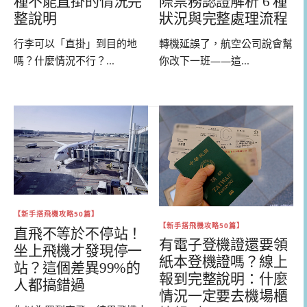
種不能直掛的情況完
際票務認證解析 6 種
整說明
狀況與完整處理流程
行李可以「直掛」到目的地
轉機延誤了，航空公司說會幫
嗎？什麼情況不行？...
你改下一班——這...
【新手搭飛機攻略50篇】
【新手搭飛機攻略50篇】
直飛不等於不停站！
有電子登機證還要領
坐上飛機才發現停一
紙本登機證嗎？線上
站？這個差異99%的
報到完整說明：什麼
人都搞錯過
情況一定要去機場櫃