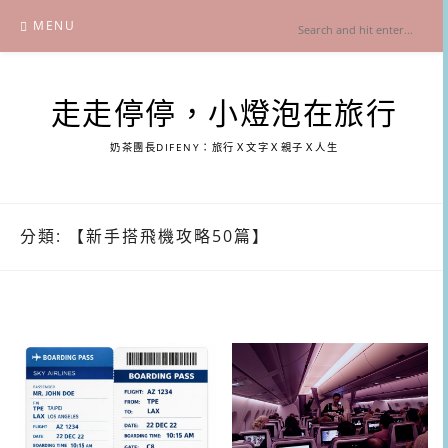
Skip
MENU
to
content
走走停停，小燈泡在旅行
奶茶團長DIFENY：旅行Ｘ文字Ｘ親子Ｘ人生
分類:
【新手搭飛機攻略50篇】