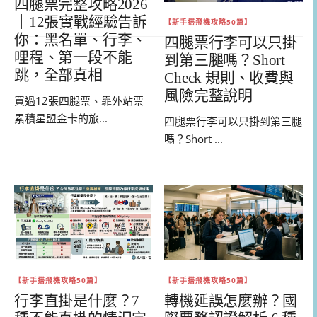
四腿票完整攻略2026
｜12張實戰經驗告訴
【新手搭飛機攻略50篇】
你：黑名單、行李、
四腿票行李可以只掛
哩程、第一段不能
到第三腿嗎？Short
跳，全部真相
Check 規則、收費與
風險完整說明
買過12張四腿票、靠外站票
累積星盟金卡的旅...
四腿票行李可以只掛到第三腿
嗎？Short ...
【新手搭飛機攻略50篇】
【新手搭飛機攻略50篇】
行李直掛是什麼？7
轉機延誤怎麼辦？國