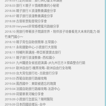
2018.03 行走的自由：旅行與心靈生命講座
2018.03 旅行Ｘ親子Ｘ情緒教養的小秘密
2018.06 親子旅行Ｘ浪漫教養講座分享
2018.07 親子旅行浪漫教養講座分享
2018.08 古晉新景點發現分享會
2018.09 Verywed非常婚禮蜜月路線分享
2018.10 用旅行帶著孩子閱讀世界，陪伴孩子培養看見大未來的能力-新
竹東門國小～
2018.10 親子背包自助很簡單-五常國小
2018.11 永和運動中心-小資旅行大冒險
2018.11 特輔列車講座--帶亞斯寶寶去旅行
2018.11 親子旅行浪漫教養--西松國小
2019.01 九州鐵道全省巡迴演講--JR九州日方Ｘ傑森整合行銷
2019.01 歐洲自由行-機票攻略--歐洲自由行全攻略
2019.03 台大背包旅行社--北歐旅行分享
2019.03 西葡自助旅行路線攻略
2019.04 鳳西國中：東歐被遺忘的瑰寶
2019.04 法國自助旅行路線攻略-法語中心
2019.09 荷蘭單車河輪分享會
2019.09 小資旅行怎麼玩？陽明醫院
2019.09 日本四國這樣玩--台中