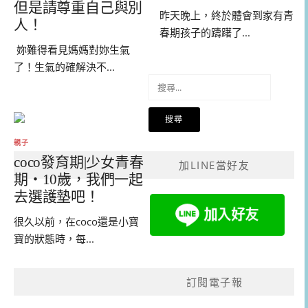
但是請尊重自己與別
昨天晚上，終於體會到家有青
人！
春期孩子的躊躇了...
妳難得看見媽媽對妳生氣
了！生氣的確解決不...
搜
尋
關
鍵
字:
親子
coco發育期|少女青春
加LINE當好友
期・10歲，我們一起
去選護墊吧！
很久以前，在coco還是小寶
寶的狀態時，每...
訂閱電子報