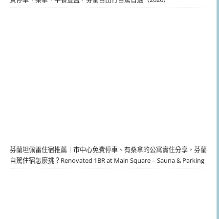
芬蘭坦佩雷住宿推薦｜市中心免費停車、有桑拿的公寓實住分享，芬蘭
自駕住宿怎麼挑？Renovated 1BR at Main Square – Sauna & Parking