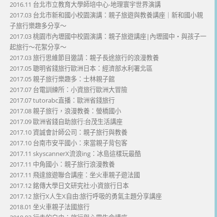
2016.11 台北市立教育大學師培中心-地理寰宇世界演講
2017.03 台北市新和國小校園演講：親子旅遊與教養講座｜新和國小親
子旅行樂趣多分享～
2017.03 桃園市內壢國中校園演講：親子旅遊講座|內壢國中・與孩子一
起旅行～花絮分享～
2017.03 旅行思維節目邀請：親子長途旅行的浪漫教養
2017.05 聰明省錢旅行歐洲日本：經濟部水利署北區
2017.05 親子旅行樂趣多：士林親子館
2017.07 台電訓練所：小資旅行歐洲大冒險
2017.07 tutorabc直播：歐洲省錢旅行
2017.08 親子旅行，浪漫教養：螢橋國小
2017.09 歐洲省錢自助旅行:台茂生活講座
2017.10 資誠會計師公司：親子旅行與教養
2017.10 台南市安平國小：來當親子背包客
2017.11 skyscannerX流浪ing：冰島這樣玩最酷
2017.11 中角國小：親子旅行浪漫教養
2017.11 飛達旅遊聯合講座：坐火車親子遊法國
2017.12 銘傳大學日文研究社:小資旅行日本
2017.12 旅行X人生X自由:旅行呼吸的勇氣主題分享講座
2018.01 坐火車親子法國旅行