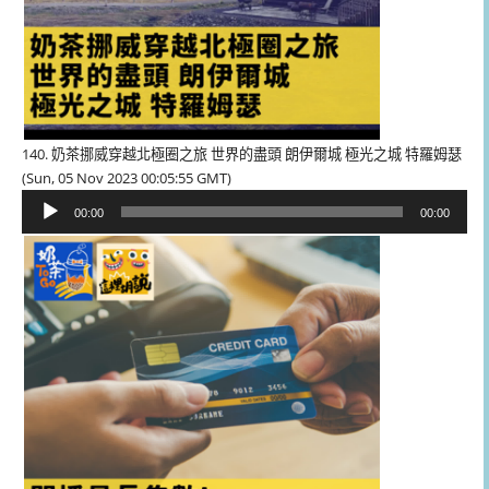
140. 奶茶挪威穿越北極圈之旅 世界的盡頭 朗伊爾城 極光之城 特羅姆瑟
(Sun, 05 Nov 2023 00:05:55 GMT)
音
00:00
00:00
訊
播
放
器