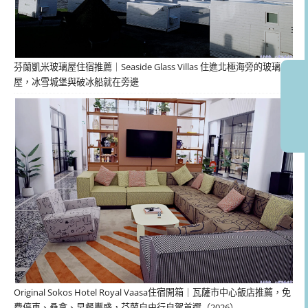
芬蘭凱米玻璃屋住宿推薦｜Seaside Glass Villas 住進北極海旁的玻璃
屋，冰雪城堡與破冰船就在旁邊
Original Sokos Hotel Royal Vaasa住宿開箱｜瓦薩市中心飯店推薦，免
費停車、桑拿、早餐豐盛，芬蘭自由行自駕首選（2026）