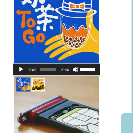
音
使
00:00
00:00
訊
用
播
向
放
上/
器
向
下
鍵
以
提
高