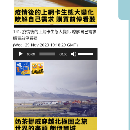
或
降
低
音
量。
141. 疫情後的上網卡生態大變化 瞭解自己需求
購買前停看聽
(Wed, 29 Nov 2023 19:18:29 GMT)
音
使
00:00
00:00
訊
用
播
向
放
上/
器
向
下
鍵
以
提
高
或
降