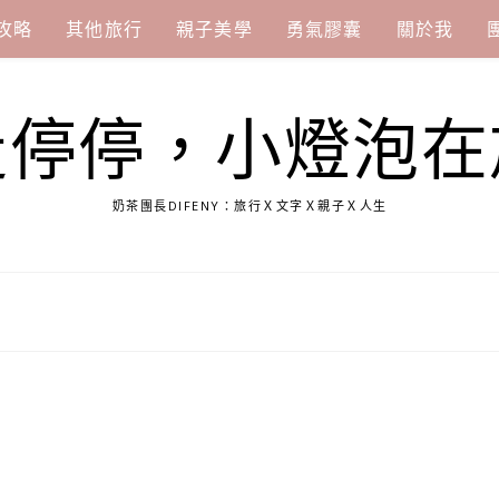
攻略
其他旅行
親子美學
勇氣膠囊
關於我
走停停，小燈泡在
奶茶團長DIFENY：旅行Ｘ文字Ｘ親子Ｘ人生