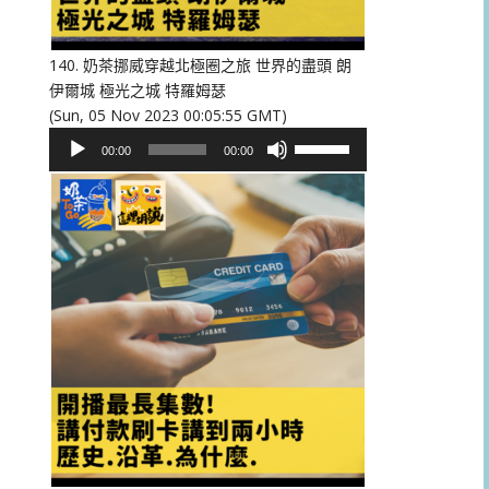
低
音
量。
140. 奶茶挪威穿越北極圈之旅 世界的盡頭 朗
伊爾城 極光之城 特羅姆瑟
(Sun, 05 Nov 2023 00:05:55 GMT)
音
使
00:00
00:00
訊
用
播
向
放
上/
器
向
下
鍵
以
提
高
或
降
低
音