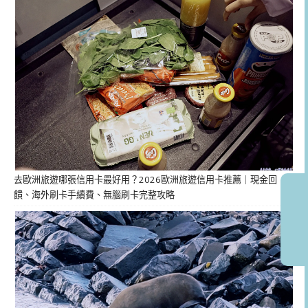
去歐洲旅遊哪張信用卡最好用？2026歐洲旅遊信用卡推薦｜現金回
饋、海外刷卡手續費、無腦刷卡完整攻略