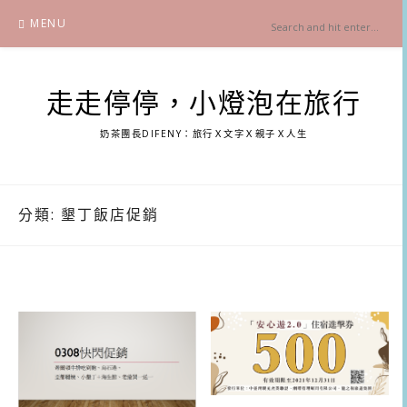
Skip
MENU
to
content
走走停停，小燈泡在旅行
奶茶團長DIFENY：旅行Ｘ文字Ｘ親子Ｘ人生
分類:
墾丁飯店促銷