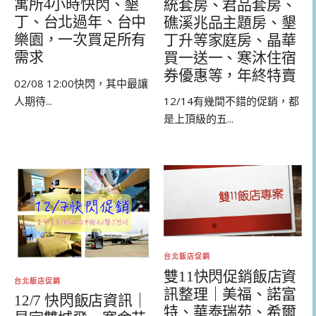
寓所4小時快閃、墾
統套房、君品套房、
丁、台北過年、台中
礁溪兆品主題房、墾
樂園，一次買足所有
丁升等家庭房、晶華
需求
買一送一、寒沐住宿
券優惠等，年終特賣
02/08 12:00快閃，其中最讓
人期待...
12/14有幾間不錯的促銷，都
是上頂級的五...
台北飯店促銷
雙11快閃促銷飯店資
台北飯店促銷
訊整理｜美福、諾富
12/7 快閃飯店資訊｜
特、華泰瑞苑、希爾