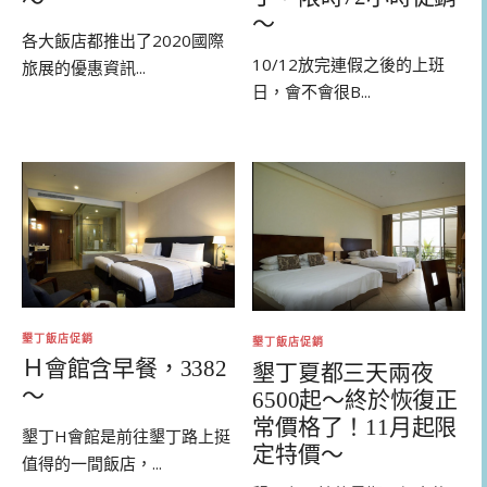
～
～
各大飯店都推出了2020國際
10/12放完連假之後的上班
旅展的優惠資訊...
日，會不會很B...
墾丁飯店促銷
墾丁飯店促銷
Ｈ會館含早餐，3382
墾丁夏都三天兩夜
～
6500起～終於恢復正
常價格了！11月起限
墾丁H會館是前往墾丁路上挺
定特價～
值得的一間飯店，...