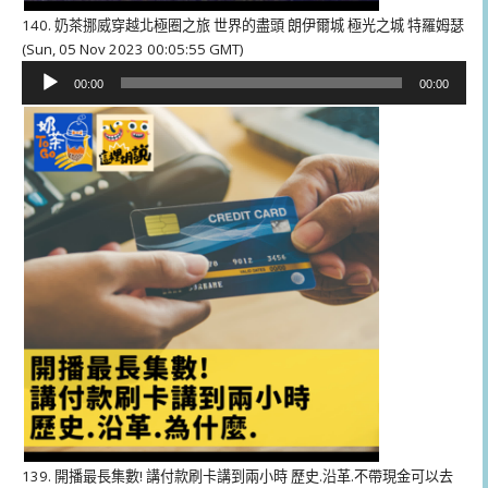
140. 奶茶挪威穿越北極圈之旅 世界的盡頭 朗伊爾城 極光之城 特羅姆瑟
(Sun, 05 Nov 2023 00:05:55 GMT)
音
00:00
00:00
訊
播
放
器
139. 開播最長集數! 講付款刷卡講到兩小時 歷史.沿革.不帶現金可以去