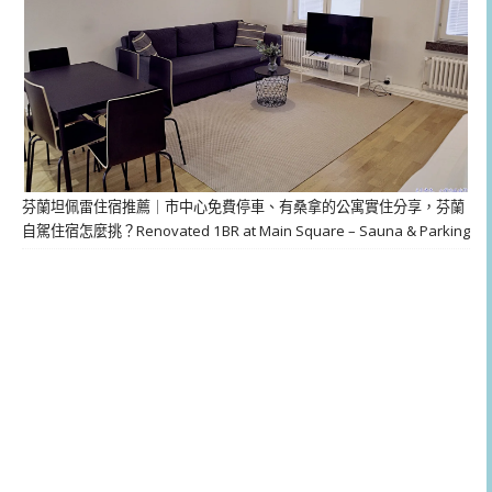
芬蘭坦佩雷住宿推薦｜市中心免費停車、有桑拿的公寓實住分享，芬蘭
自駕住宿怎麼挑？Renovated 1BR at Main Square – Sauna & Parking