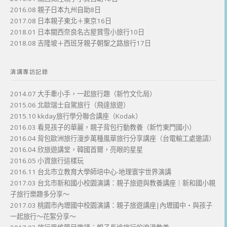
2016.08 親子日本九州自助8日
2017.08 日本親子東北＋東京16日
2018.01 日本關西奈良名古屋賞雪小旅行10日
2018.08 吉隆坡＋西班牙親子朝聖之路旅行17日
演講專訪記錄
2014.07 大手牽小手，一起旅行趣（新竹文化局）
2015.06 北歐瑞士自駕旅行（飛達旅遊）
2015.10 kkday旅行學分聯合講座（Kodak）
2016.03 看見孩子的華麗，親子背包行動教養（新竹東門國小）
2016.04 背包歐洲旅行漫步萬種風華旅行分享講座（台電輸工處邀請）
2016.04 欣旅遊講堂，韓國首爾，亮眼的星星
2016.05 小資旅行這樣玩
2016.11 台北市立教育大學師培中心-地理寰宇世界演講
2017.03 台北市新和國小校園演講：親子旅遊與教養講座｜新和國小親
子旅行樂趣多分享～
2017.03 桃園市內壢國中校園演講：親子旅遊講座|內壢國中・與孩子
一起旅行～花絮分享～