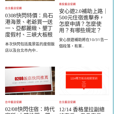
南投飯店促銷
台北飯店促銷
安心遊2.0補助上路｜
0308快閃特價：烏石
500元住宿進擊券，
港海景、老爺買一送
怎麼申請？怎麼使
一、亞都麗緻、墾丁
用？有哪些規定？
度假村、三峽大板根
安心旅遊補助將在10/31告一
本次快閃包括風景區的度假飯
個段落，有業...
店以及台北市內中...
台中飯店促銷
台北飯店促銷
02/08快閃住宿：時代
12/14 香格里拉副總