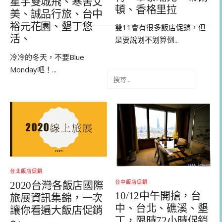
星宇雙城飛、寒舍艾
頓、香格里拉
美、誠品行旅、台中
裕元花園、墾丁悠
雙11會有很多飯店促銷，但
活、
是要說划不划算倒...
冷冷的冬天，不要Blue
Monday吧！...
搜
尋
關
鍵
字:
台北飯店促銷
台中飯店促銷
2020台灣各飯店國際
10/12中午開搶，台
旅展資訊集錦，一次
中、台北、礁溪、墾
讓你看遍大飯店促銷
丁，限時72小時促銷