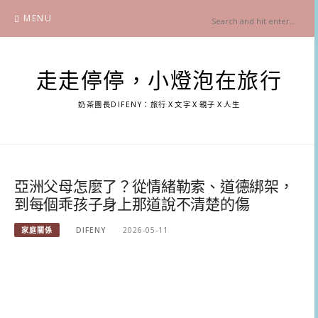
Skip
MENU
to
content
走走停停，小燈泡在旅行
奶茶團長DIFENY：旅行Ｘ文字Ｘ親子Ｘ人生
亞洲父母怎麼了？從情緒勒索、道德綁架，
到每個乖孩子身上那道說不清楚的傷
家庭關係
DIFENY
2026-05-11