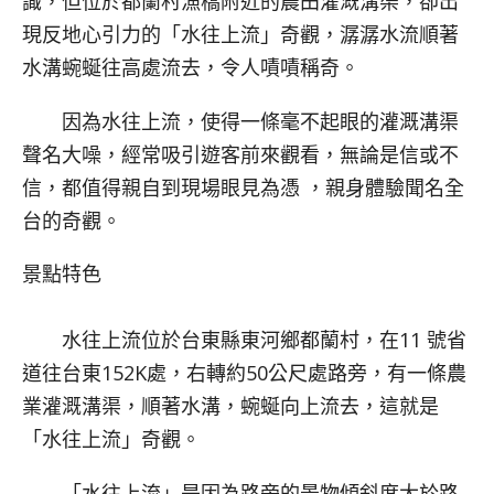
識，但位於都蘭村漁橋附近的農田灌溉溝渠，卻出
現反地心引力的「水往上流」奇觀，潺潺水流順著
水溝蜿蜒往高處流去，令人嘖嘖稱奇。
因為水往上流，使得一條毫不起眼的灌溉溝渠
聲名大噪，經常吸引遊客前來觀看，無論是信或不
信，都值得親自到現場眼見為憑 ，親身體驗聞名全
台的奇觀。
景點特色
水往上流位於台東縣東河鄉都蘭村，在11 號省
道往台東152K處，右轉約50公尺處路旁，有一條農
業灌溉溝渠，順著水溝，蜿蜒向上流去，這就是
「水往上流」奇觀。
「水往上流」是因為路旁的景物傾斜度大於路