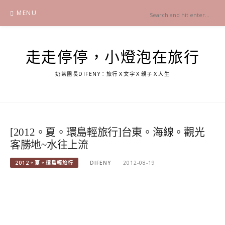
Skip
MENU
to
content
走走停停，小燈泡在旅行
奶茶團長DIFENY：旅行Ｘ文字Ｘ親子Ｘ人生
[2012。夏。環島輕旅行]台東。海線。觀光
客勝地~水往上流
2012。夏。環島輕旅行
DIFENY
2012-08-19