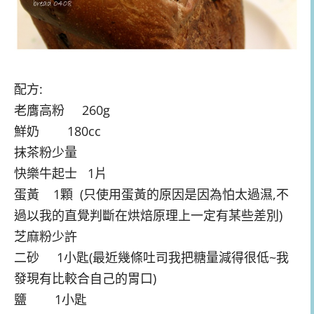
配方:
老膺高粉 260g
鮮奶 180cc
抹茶粉少量
快樂牛起士 1片
蛋黃 1顆 (只使用蛋黃的原因是因為怕太過濕,不
過以我的直覺判斷在烘焙原理上一定有某些差別)
芝麻粉少許
二砂 1小匙(最近幾條吐司我把糖量減得很低~我
發現有比較合自己的胃口)
鹽 1小匙