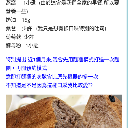
燕窩 1小匙 (由於這會是我們全家的早餐,所以要
營養一些)
奶油 15g
桑葚 少許 (我只是想有條口味特別的吐司)
葡萄乾 少許
酵母粉 1小匙
特別提出:近1個月來,我會先用麵糰模式打過一次麵
團，再開預約模式
意即打麵糰的次數會比原先機器的多一次
不知道是不是因為這樣口感我比較愛??