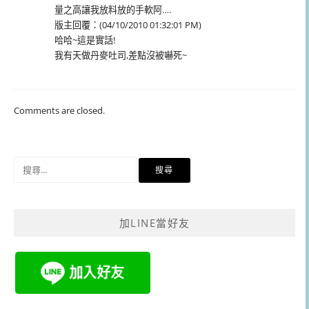
量之高讓我放料放的手軟阿….
版主回覆：(04/10/2010 01:32:01 PM)
哈哈~這是實話!
我有天做丹麥吐司,差點沒被嚇死~
Comments are closed.
搜
尋
關
鍵
加LINE當好友
字: