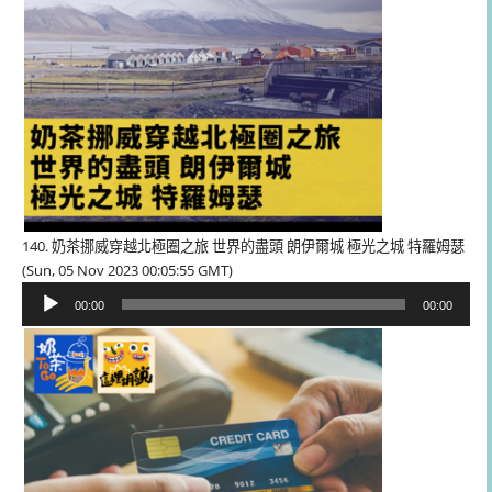
140. 奶茶挪威穿越北極圈之旅 世界的盡頭 朗伊爾城 極光之城 特羅姆瑟
(Sun, 05 Nov 2023 00:05:55 GMT)
音
00:00
00:00
訊
播
放
器