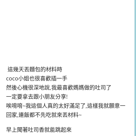
這幾天丟麵包的材料時
coco小姐也很喜歡插一手
然後心機很深地說,我最喜歡媽媽做的吐司了
一定要拿去跟小朋友分享!
唉唷唷~我這個人真的太好滿足了,這樣我就願意一
回家,連飯都不先吃就來丟材料~
早上聞著吐司香就能跳起來