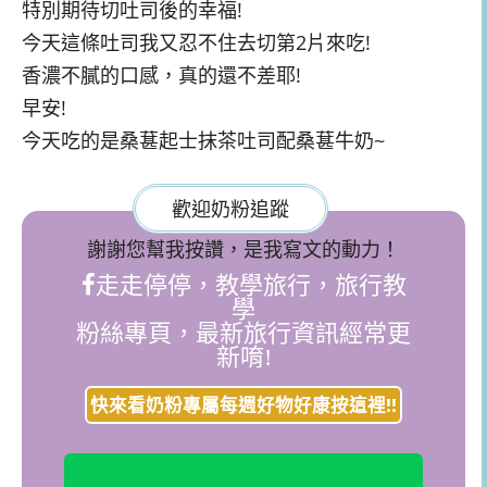
特別期待切吐司後的幸福!
今天這條吐司我又忍不住去切第2片來吃!
香濃不膩的口感，真的還不差耶!
早安!
今天吃的是桑葚起士抹茶吐司配桑葚牛奶~
歡迎奶粉追蹤
謝謝您幫我按讚，是我寫文的動力！
走走停停，教學旅行，旅行教
學
粉絲專頁，最新旅行資訊經常更
新唷!
快來看奶粉專屬每週好物好康按這裡!!