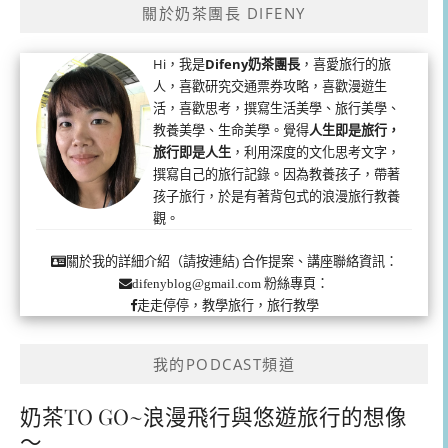
關於奶茶團長 DIFENY
Hi，我是
Difeny奶茶團長
，喜愛旅行的旅
人，喜歡研究交通票券攻略，喜歡漫遊生
活，喜歡思考，撰寫生活美學、旅行美學、
教養美學、生命美學。覺得
人生即是旅行，
旅行即是人生
，利用深度的文化思考文字，
撰寫自己的旅行記錄。因為教養孩子，帶著
孩子旅行，於是有著背包式的浪漫旅行教養
觀。
合作提案、講座聯絡資訊：
關於我的詳細介紹（請按連結)
粉絲專頁：
difenyblog@gmail.com
走走停停，教學旅行，旅行教學
我的PODCAST頻道
奶茶TO GO~浪漫飛行與悠遊旅行的想像
～