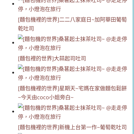
[麵包機裡的世界]二二八家庭日~加阿華田葡萄
乾吐司
[麵包裡的世界]大蒜起司吐司
[麵包機裡的世界]星期天~宅媽在家做麵包鬆餅
~今天由coco小姐旁白~
[麵包機裡的世界]新機上台第一作~葡萄乾吐司