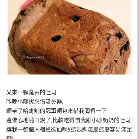
又來一顆亂丟的吐司
昨晚小咪拔來借吸鼻器,
順帶了哈肯舖的冠軍麵包來借我聞香一下
還佛心地隨口說了,比較吃得慣我跟小咪奶奶的吐司
讓我一整個人飄飄欲仙啊!(這媽媽怎麼這麼容易滿足
啊)