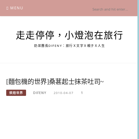
Skip
MENU
to
content
走走停停，小燈泡在旅行
奶茶團長DIFENY：旅行Ｘ文字Ｘ親子Ｘ人生
[麵包機的世界]桑葚起士抹茶吐司~
烘焙世界
DIFENY
2010-04-07
1