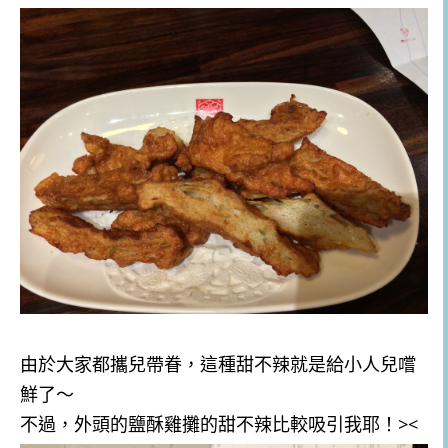
由於大家都攜兒帶眷，這種甜不辣就是給小人兒嚐
鮮了～
不過，外頭的鹽酥雞攤的甜不辣比較吸引我耶！><