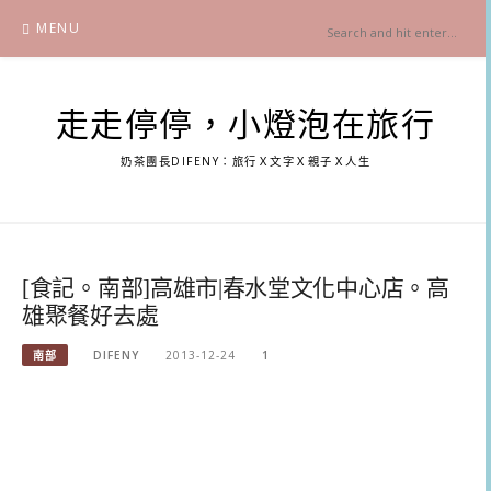
Skip
MENU
to
content
走走停停，小燈泡在旅行
奶茶團長DIFENY：旅行Ｘ文字Ｘ親子Ｘ人生
[食記。南部]高雄市|春水堂文化中心店。高
雄聚餐好去處
南部
DIFENY
2013-12-24
1