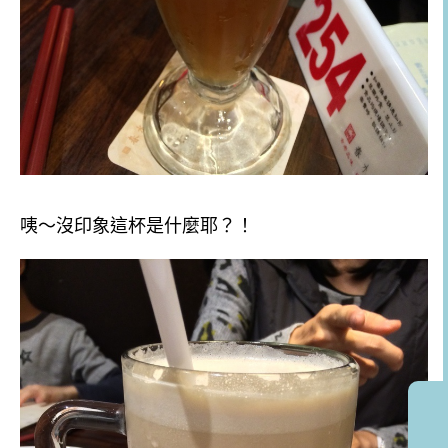
咦～沒印象這杯是什麼耶？！