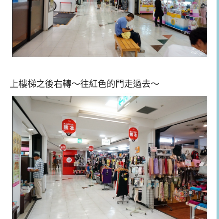
上樓梯之後右轉～往紅色的門走過去～