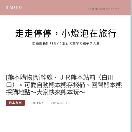
Skip
MENU
to
content
走走停停，小燈泡在旅行
奶茶團長DIFENY：旅行Ｘ文字Ｘ親子Ｘ人生
[熊本購物]新幹線、ＪＲ熊本站前（白川
口）。可愛自動熊本熊存錢桶、回聲熊本熊
採購地點～大家快來熊本玩～
日本九州
DIFENY
2016-08-16