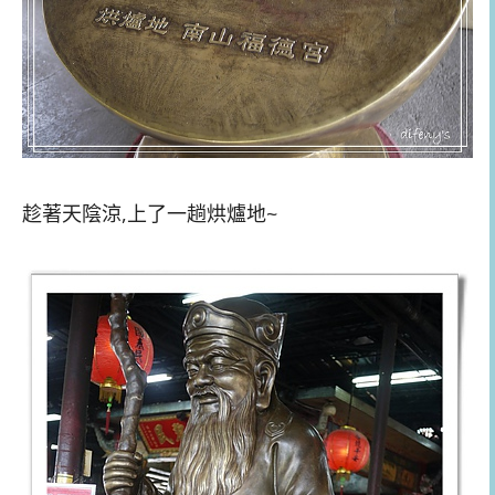
趁著天陰涼,上了一趟烘爐地~