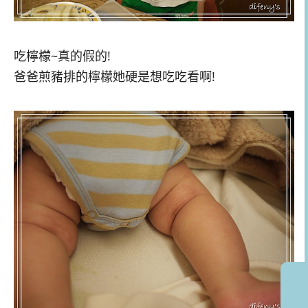
吃檸檬~真的假的!
爸爸煎豬排的檸檬她硬是想吃吃看啊!