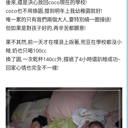
後來,還是決心放回coco現在的學校!
coco也不用換園,撐到明年上我幼稚園就好!
唯一累的只有我們兩個大人,要特別繞一圈接送!
但如果是對孩子好的,再辛苦都願意!
果不其然,前一天才在噗浪上說著,兜豆在學校都沒小
睡,奶也只喝100cc
換了園,一次乾杯140cc外,撐過了4小時還趴睡成功~
回家心情也完全不一樣!