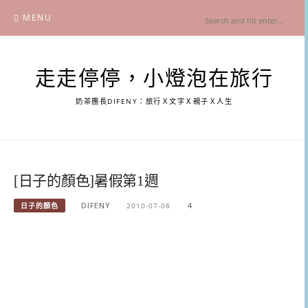
Skip
MENU
to
content
走走停停，小燈泡在旅行
奶茶團長DIFENY：旅行Ｘ文字Ｘ親子Ｘ人生
[日子的顏色]暑假第1週
日子的顏色
DIFENY
2010-07-08
4