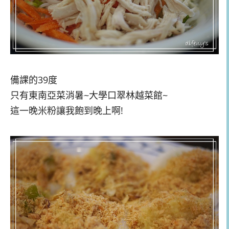
備課的39度
只有東南亞菜消暑~大學口翠林越菜館~
這一晚米粉讓我飽到晚上啊!