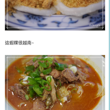
這蝦粿很越南~