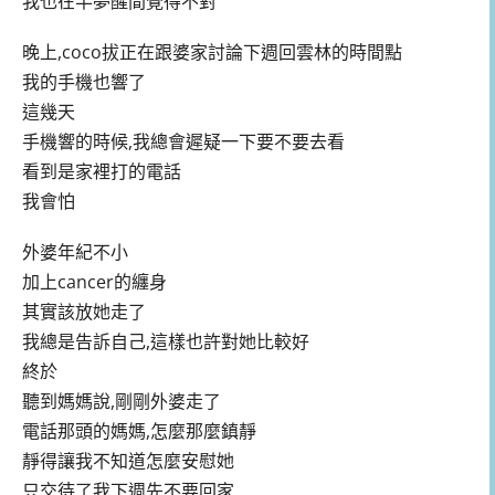
我也在半夢醒間覺得不對
晚上,coco拔正在跟婆家討論下週回雲林的時間點
我的手機也響了
這幾天
手機響的時候,我總會遲疑一下要不要去看
看到是家裡打的電話
我會怕
外婆年紀不小
加上cancer的纏身
其實該放她走了
我總是告訴自己,這樣也許對她比較好
終於
聽到媽媽說,剛剛外婆走了
電話那頭的媽媽,怎麼那麼鎮靜
靜得讓我不知道怎麼安慰她
只交待了我下週先不要回家