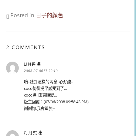
Posted in
日子的顏色
2 COMMENTS
LIN達媽
表
示:
2008-07-0617:39:19
嗚..聽到這樣的消息..心好酸..
coco彷彿提早感受到了…
coco媽..節哀順變…
版主回覆：(07/06/2008 09:58:43 PM)
謝謝妳,我會堅強~
丹丹媽咪
表