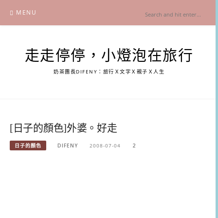
Skip
MENU
to
content
走走停停，小燈泡在旅行
奶茶團長DIFENY：旅行Ｘ文字Ｘ親子Ｘ人生
[日子的顏色]外婆。好走
日子的顏色
DIFENY
2008-07-04
2