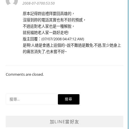
示:
2008-07-0700:53:50
原本記得妳這禮拜要回高雄的，
沒接到妳的電話其實也有不好的預感，
不過這對老人家也是一種解脫，
就祝福她老人家一路好走吧!
版主回覆：(07/07/2008 04:47:12 AM)
是啊!人總是會遇上這個的~說不難過是難免,不過,至少她身上
的痛苦消失了,也未嘗不好~
Comments are closed.
搜
尋
關
鍵
加LINE當好友
字: