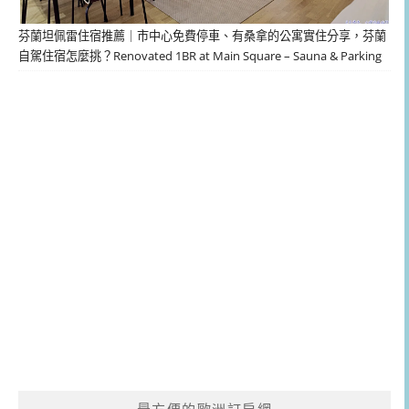
芬蘭坦佩雷住宿推薦｜市中心免費停車、有桑拿的公寓實住分享，芬蘭
自駕住宿怎麼挑？Renovated 1BR at Main Square – Sauna & Parking