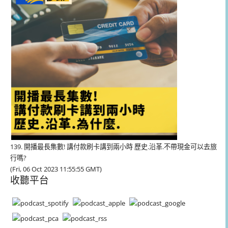
器
139. 開播最長集數! 講付款刷卡講到兩小時 歷史.沿革.不帶現金可以去旅
行嗎?
(Fri, 06 Oct 2023 11:55:55 GMT)
收聽平台