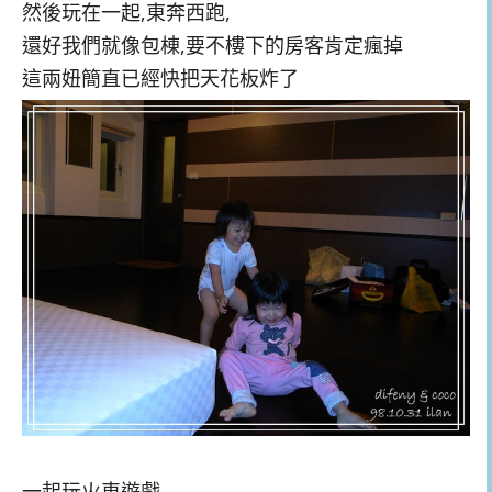
然後玩在一起,東奔西跑,
還好我們就像包棟,要不樓下的房客肯定瘋掉
這兩妞簡直已經快把天花板炸了
一起玩火車遊戲