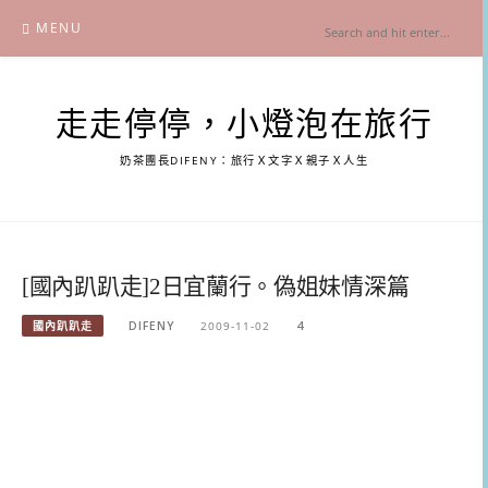
Skip
MENU
to
content
走走停停，小燈泡在旅行
奶茶團長DIFENY：旅行Ｘ文字Ｘ親子Ｘ人生
[國內趴趴走]2日宜蘭行。偽姐妹情深篇
國內趴趴走
DIFENY
2009-11-02
4