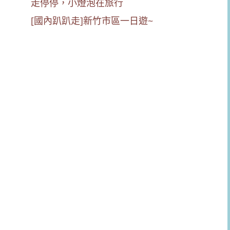
[國內趴趴走]新竹市區一日遊~