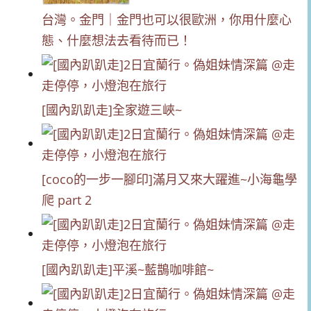
台灣。金門｜金門也可以很歐洲，你用什麼心
態、什麼想法去看待而已！
[國內趴趴走]全家遊三峽~
[coco的一步一腳印]滿月又來大躍進~小海龜學
爬 part 2
[國內趴趴走]平溪~藍鵲咖啡館~