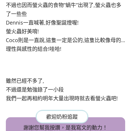
不過也因而螢火蟲的食物”蝸牛”出現了,螢火蟲也多
了一些些
Dennis一直喊著,好像聖誕燈喔!
螢火蟲好美唷!
Coco則是一直說,這隻一定是公的,這隻比較像母的…
理性與感性的結合!哇哈!
雖然已經不多了,
不過還是勉強錄了一小段
我們一起再相約明年大量出現時就去看螢火蟲吧!
歡迎奶粉追蹤
謝謝您幫我按讚，是我寫文的動力！