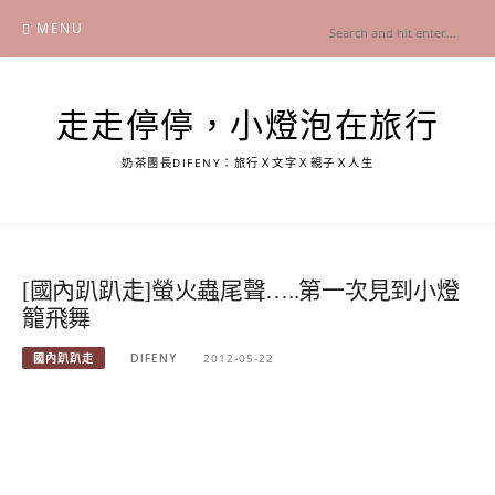
Skip
MENU
to
content
走走停停，小燈泡在旅行
奶茶團長DIFENY：旅行Ｘ文字Ｘ親子Ｘ人生
[國內趴趴走]螢火蟲尾聲…..第一次見到小燈
籠飛舞
國內趴趴走
DIFENY
2012-05-22