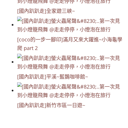
[國內趴趴走]全家遊三峽~
[coco的一步一腳印]滿月又來大躍進~小海龜學
爬 part 2
[國內趴趴走]平溪~藍鵲咖啡館~
[國內趴趴走]新竹市區一日遊~