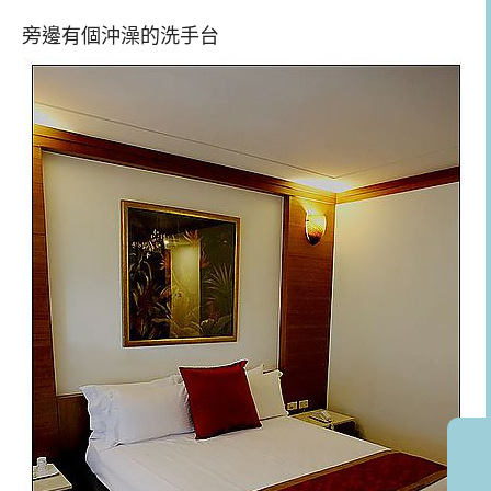
旁邊有個沖澡的洗手台