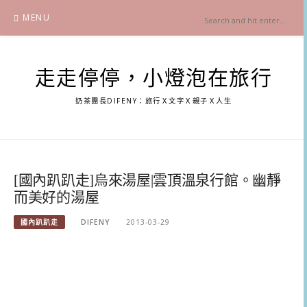
Skip
MENU
to
content
走走停停，小燈泡在旅行
奶茶團長DIFENY：旅行Ｘ文字Ｘ親子Ｘ人生
[國內趴趴走]烏來湯屋|雲頂溫泉行館。幽靜
而美好的湯屋
國內趴趴走
DIFENY
2013-03-29