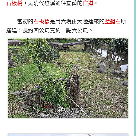
石板橋
，是清代礁溪通往宜蘭的
官道
。
當初的
石板橋
是用六塊由大陸運來的
壓艙石
所
搭建，長約四公尺寬約二點六公尺。