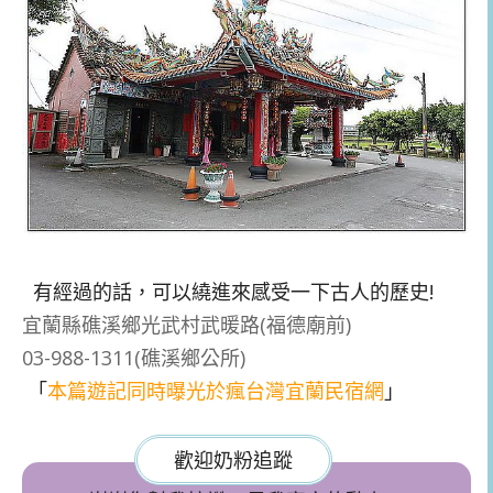
有經過的話，可以繞進來感受一下古人的歷史!
宜蘭縣礁溪鄉光武村武暖路(福德廟前)
03-988-1311(礁溪鄉公所)
「
本篇遊記同時曝光於瘋台灣宜蘭民宿網
」
歡迎奶粉追蹤