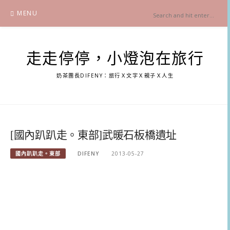
Skip
MENU
to
content
走走停停，小燈泡在旅行
奶茶團長DIFENY：旅行Ｘ文字Ｘ親子Ｘ人生
[國內趴趴走。東部]武暖石板橋遺址
國內趴趴走。東部
DIFENY
2013-05-27