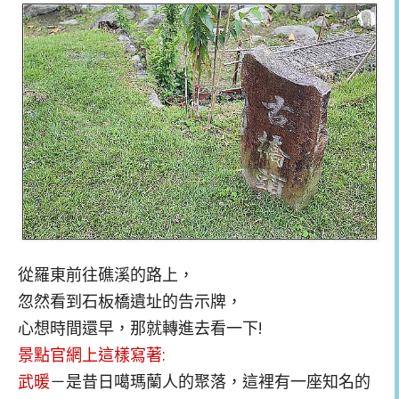
從羅東前往礁溪的路上，
忽然看到石板橋遺址的告示牌，
心想時間還早，那就轉進去看一下!
景點官網上這樣寫著:
武暖
－是昔日噶瑪蘭人的聚落，這裡有一座知名的