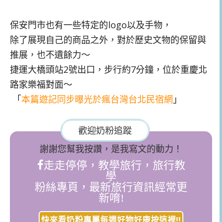
保安門市也有一些特定的logo以及手物，
除了展現自己的商品之外，對於歷史文物的保留與
推展，也不遺餘力～
捷運大橋頭站2號出口，步行約7分鐘，位於重慶北
路家樂福對面～
「
本篇遊記同步曝光於瘋台灣台北民宿網
」
歡迎奶粉追蹤
謝謝您幫我按讚，是我寫文的動力！
走走停停，教學旅行，旅行教
學
粉絲專頁，最新旅行資訊經常更
新唷!
快來看奶粉專屬每週好物好康按這裡!!