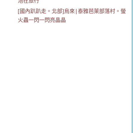
[國內趴趴走。北部]烏來|泰雅芭萊部落村。螢
火蟲一閃一閃亮晶晶