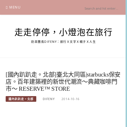
Skip
MENU
to
content
走走停停，小燈泡在旅行
奶茶團長DIFENY：旅行Ｘ文字Ｘ親子Ｘ人生
[國內趴趴走。北部]臺北大同區|starbucks保安
店。百年建築裡的新世代潮流～典藏咖啡門
市～ RESERVE™ STORE
國內趴趴走。北部
DIFENY
2014-10-16