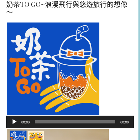
奶茶TO GO~浪漫飛行與悠遊旅行的想像
～
音
00:00
00:00
訊
播
放