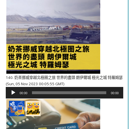
140. 奶茶挪威穿越北極圈之旅 世界的盡頭 朗伊爾城 極光之城 特羅姆瑟
(Sun, 05 Nov 2023 00:05:55 GMT)
音
00:00
00:00
訊
播
放
器