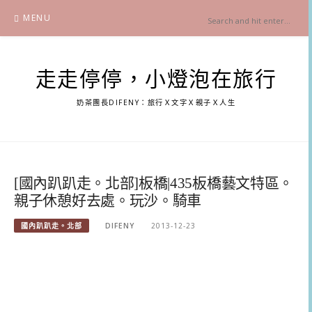
Skip
MENU
to
content
走走停停，小燈泡在旅行
奶茶團長DIFENY：旅行Ｘ文字Ｘ親子Ｘ人生
[國內趴趴走。北部]板橋|435板橋藝文特區。
親子休憩好去處。玩沙。騎車
國內趴趴走。北部
DIFENY
2013-12-23