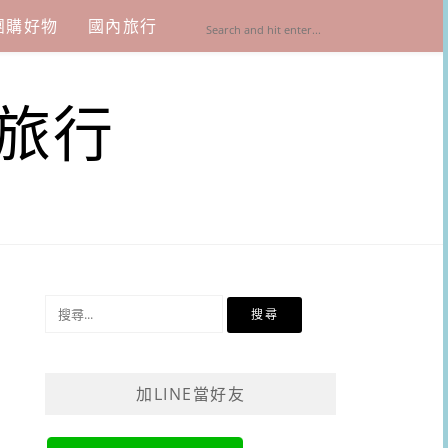
團購好物
國內旅行
旅行
搜
尋
關
鍵
加LINE當好友
字: