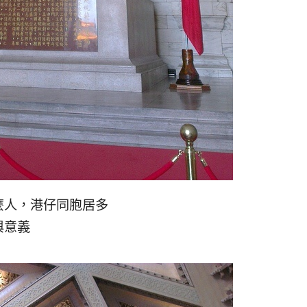
麼人，港仔同胞居多
與意義