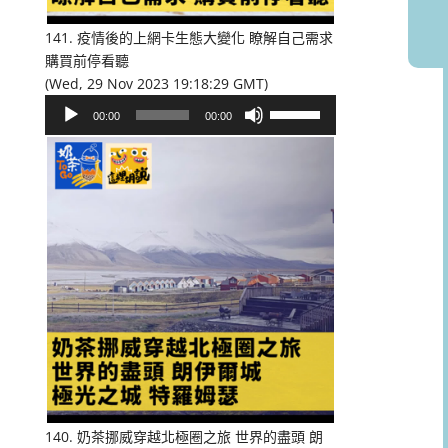
音
量。
141. 疫情後的上網卡生態大變化 瞭解自己需求
購買前停看聽
(Wed, 29 Nov 2023 19:18:29 GMT)
音
使
00:00
00:00
訊
用
播
向
放
上/
器
向
下
鍵
以
提
高
或
降
低
音
量。
140. 奶茶挪威穿越北極圈之旅 世界的盡頭 朗