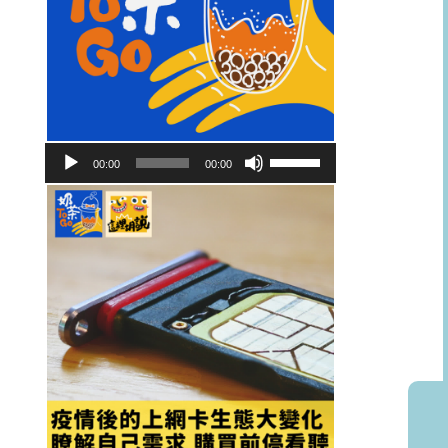
音
使
00:00
00:00
訊
用
播
向
放
上/
器
向
下
鍵
以
提
高
或
降
低