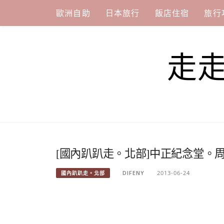
Skip
歐洲自助
日本旅行
飯店住宿
旅行
to
content
走
[國內趴趴走。北部]中正紀念堂。
DIFENY
2013-06-24
國內趴趴走。北部