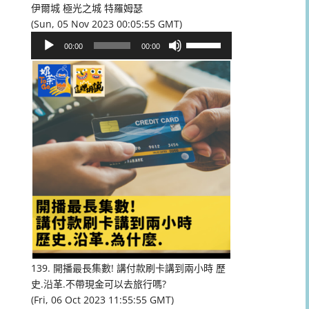
伊爾城 極光之城 特羅姆瑟
(Sun, 05 Nov 2023 00:05:55 GMT)
音
使
00:00
00:00
訊
用
播
向
放
上/
器
向
下
鍵
以
提
高
或
降
低
音
量。
139. 開播最長集數! 講付款刷卡講到兩小時 歷
史.沿革.不帶現金可以去旅行嗎?
(Fri, 06 Oct 2023 11:55:55 GMT)