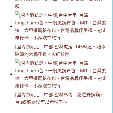
喔！
[國內趴趴走。中部]雲林虎尾|145縣道。酷似
歐洲的木棉花道。火紅綻開
[國內趴趴走。中部]雲林林內｜路邊野獼猴。
台3線路邊就可以看猴子～