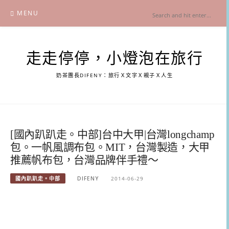
Skip
MENU
to
content
走走停停，小燈泡在旅行
奶茶團長DIFENY：旅行Ｘ文字Ｘ親子Ｘ人生
[國內趴趴走。中部]台中大甲|台灣longchamp
包。一帆風調布包。MIT，台灣製造，大甲
推薦帆布包，台灣品牌伴手禮～
國內趴趴走。中部
DIFENY
2014-06-29