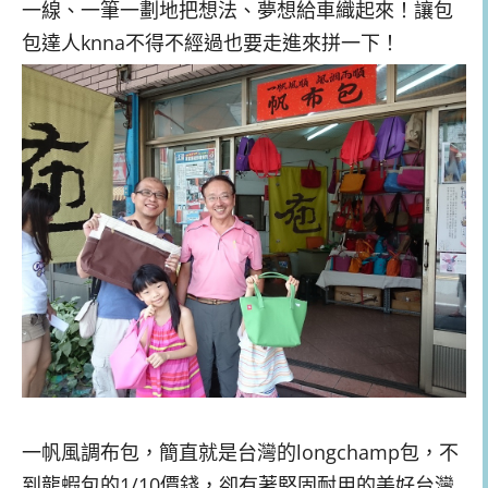
一線、一筆一劃地把想法、夢想給車織起來！讓包
包達人knna不得不經過也要走進來拼一下！
一帆風調布包，簡直就是台灣的longchamp包，不
到龍蝦包的1/10價錢，卻有著堅固耐用的美好台灣