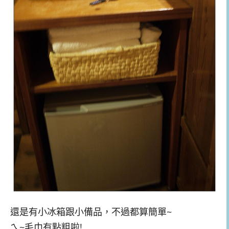
還是有小冰箱跟小備品，不過都算簡單~
ㄟ~毛巾有點粗啦!