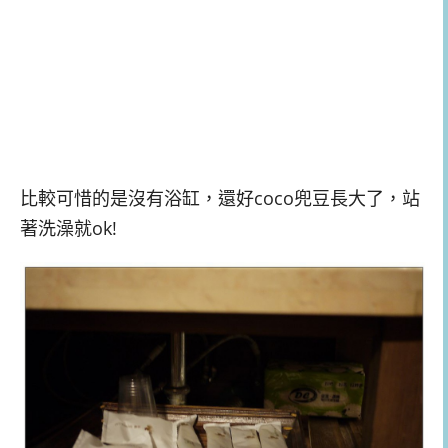
比較可惜的是沒有浴缸，還好coco兜豆長大了，站
著洗澡就ok!