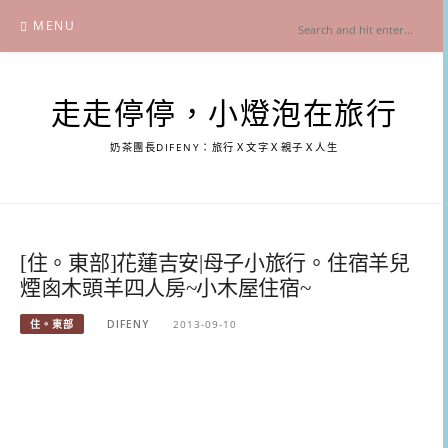
Skip
MENU
to
content
走走停停，小燈泡在旅行
奶茶團長DIFENY：旅行Ｘ文字Ｘ親子Ｘ人生
[住。東部]花蓮吉安|母子小旅行。住宿羊兒
煙囪木頭羊四人房~小木屋住宿~
住。東部
DIFENY
2013-09-10