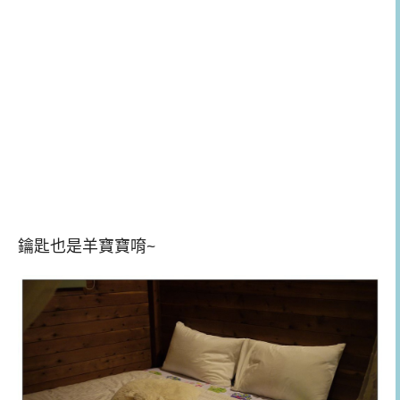
鑰匙也是羊寶寶唷~