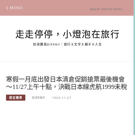
Skip
MENU
to
content
走走停停，小燈泡在旅行
奶茶團長DIFENY：旅行Ｘ文字Ｘ親子Ｘ人生
寒假一月底出發日本清倉促銷搶票最後機會
～11/27上午十點，決戰日本線虎航1999未稅
便宜機票
DIFENY
1900-11-27