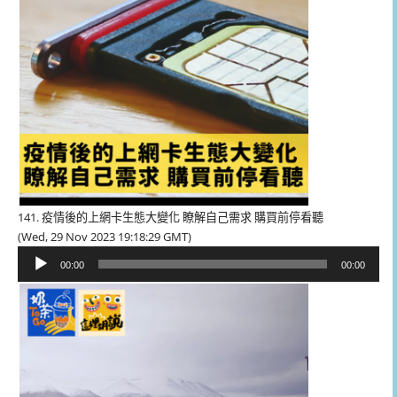
141. 疫情後的上網卡生態大變化 瞭解自己需求 購買前停看聽
(Wed, 29 Nov 2023 19:18:29 GMT)
音
00:00
00:00
訊
播
放
器