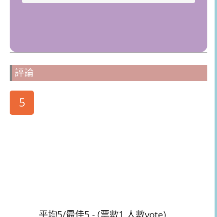
評論
5
平均5/最佳5 - (票數1 人數vote)