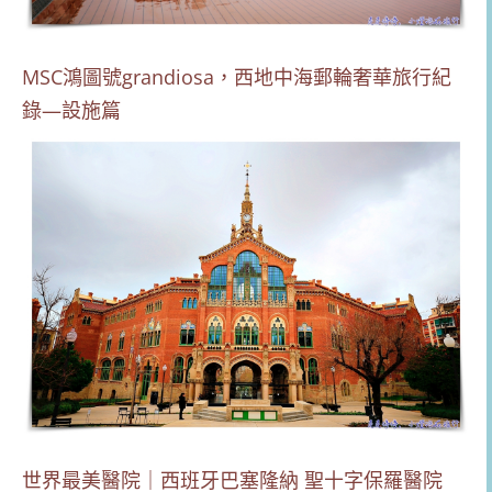
MSC鴻圖號grandiosa，西地中海郵輪奢華旅行紀
錄—設施篇
世界最美醫院｜西班牙巴塞隆納 聖十字保羅醫院