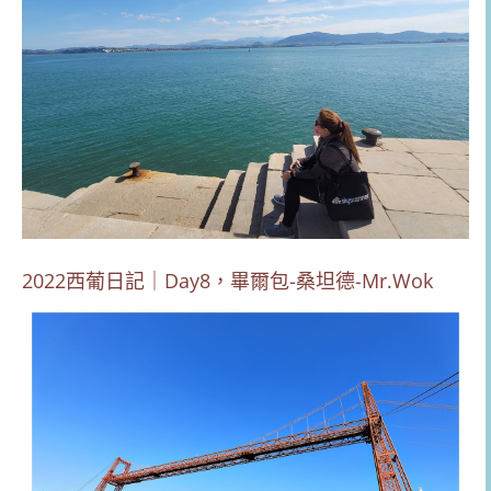
2022西葡日記｜Day8，畢爾包-桑坦德-Mr.Wok