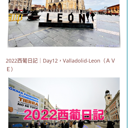
2022西葡日記｜Day12，Valladolid-Leon（ＡＶ
Ｅ）