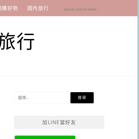
團購好物
國內旅行
旅行
搜
尋
關
鍵
加LINE當好友
字: