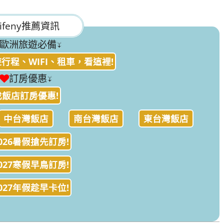
ifeny推薦資訊
歐洲旅遊必備↓
行程、WIFI、租車，看這裡!
訂房優惠↓
找飯店訂房優惠!
中台灣飯店
南台灣飯店
東台灣飯店
026暑假搶先訂房!
027寒假早鳥訂房!
027年假趁早卡位!