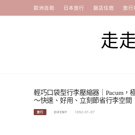
Skip
歐洲自助
日本旅行
飯店住宿
旅行
to
content
走
輕巧口袋型行李壓縮器｜Pacum
～快速、好用、立刻節省行李空間
DIFENY
1092-01-07
旅行