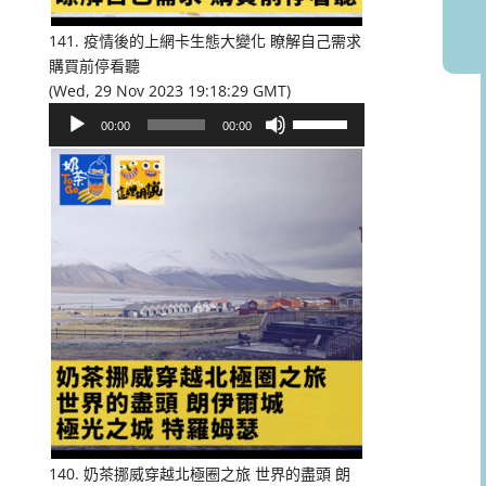
音
量。
141. 疫情後的上網卡生態大變化 瞭解自己需求
購買前停看聽
(Wed, 29 Nov 2023 19:18:29 GMT)
音
使
00:00
00:00
訊
用
播
向
放
上/
器
向
下
鍵
以
提
高
或
降
低
音
量。
140. 奶茶挪威穿越北極圈之旅 世界的盡頭 朗