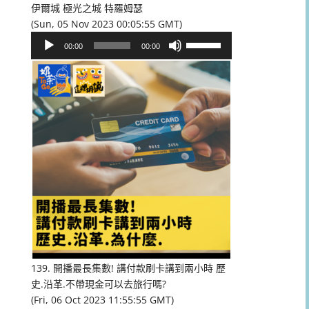
伊爾城 極光之城 特羅姆瑟
(Sun, 05 Nov 2023 00:05:55 GMT)
音
使
00:00
00:00
訊
用
播
向
放
上/
器
向
下
鍵
以
提
高
或
降
低
音
量。
139. 開播最長集數! 講付款刷卡講到兩小時 歷
史.沿革.不帶現金可以去旅行嗎?
(Fri, 06 Oct 2023 11:55:55 GMT)