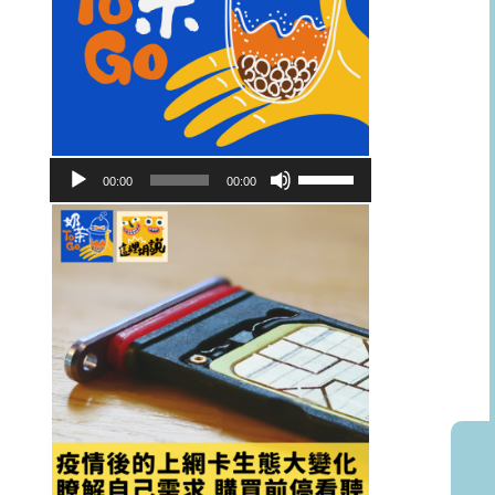
音
使
00:00
00:00
訊
用
播
向
放
上/
器
向
下
鍵
以
提
高
或
降
低