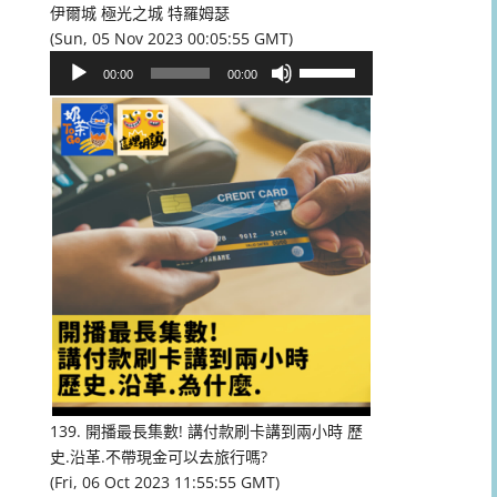
伊爾城 極光之城 特羅姆瑟
(Sun, 05 Nov 2023 00:05:55 GMT)
音
使
00:00
00:00
訊
用
播
向
放
上/
器
向
下
鍵
以
提
高
或
降
低
音
量。
139. 開播最長集數! 講付款刷卡講到兩小時 歷
史.沿革.不帶現金可以去旅行嗎?
(Fri, 06 Oct 2023 11:55:55 GMT)