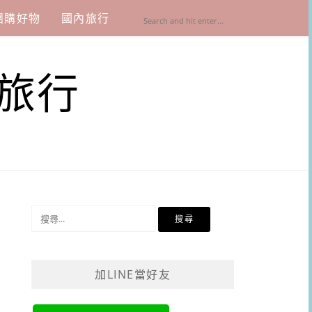
團購好物
國內旅行
旅行
搜
尋
關
鍵
加LINE當好友
字: