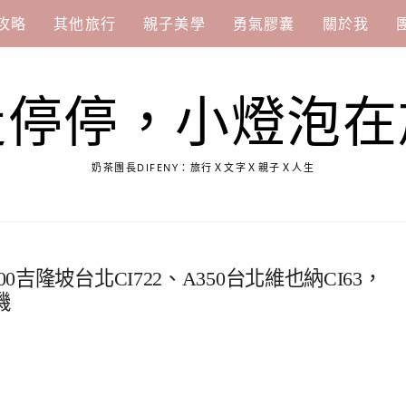
攻略
其他旅行
親子美學
勇氣膠囊
關於我
走停停，小燈泡在
奶茶團長DIFENY：旅行Ｘ文字Ｘ親子Ｘ人生
0吉隆坡台北CI722、A350台北維也納CI63，
機