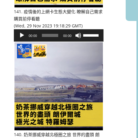
音
量。
141. 疫情後的上網卡生態大變化 瞭解自己需求
購買前停看聽
(Wed, 29 Nov 2023 19:18:29 GMT)
音
使
00:00
00:00
訊
用
播
向
放
上/
器
向
下
鍵
以
提
高
或
降
低
音
量。
140. 奶茶挪威穿越北極圈之旅 世界的盡頭 朗