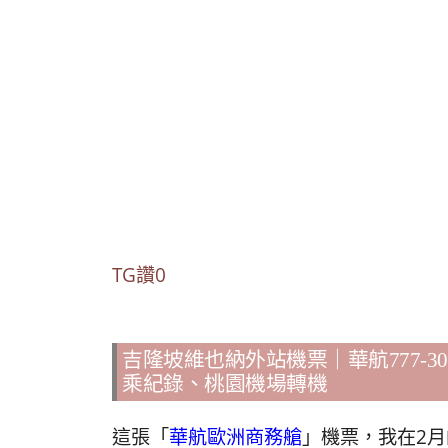
TG讚0
吉隆坡維也納外站機票｜華航777-3
乘紀錄、桃園機場轉機
這張「
華航歐洲商務艙
」機票，我在2