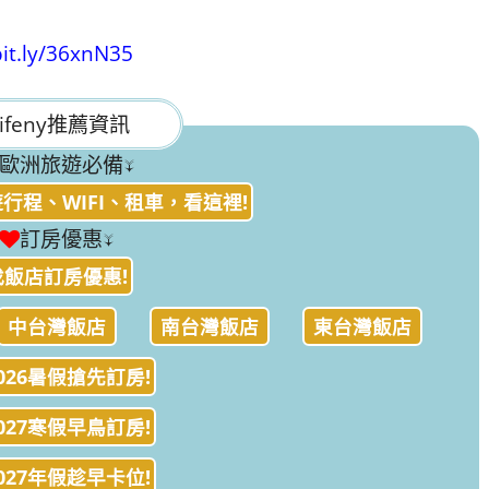
bit.ly/36xnN35
ifeny推薦資訊
歐洲旅遊必備↓
行程、WIFI、租車，看這裡!
訂房優惠↓
找飯店訂房優惠!
中台灣飯店
南台灣飯店
東台灣飯店
026暑假搶先訂房!
027寒假早鳥訂房!
027年假趁早卡位!