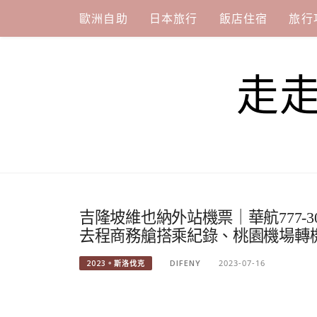
Skip
歐洲自助
日本旅行
飯店住宿
旅行
to
content
走
吉隆坡維也納外站機票｜華航777-30
去程商務艙搭乘紀錄、桃園機場轉
DIFENY
2023-07-16
2023。斯洛伐克