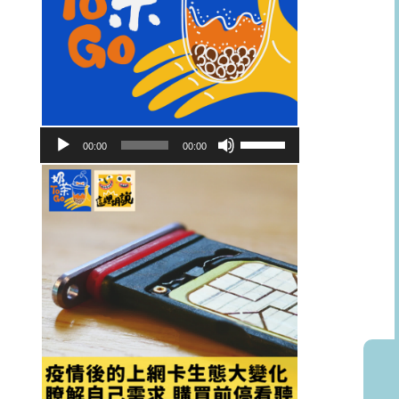
音
使
00:00
00:00
訊
用
播
向
放
上/
器
向
下
鍵
以
提
高
或
降
低