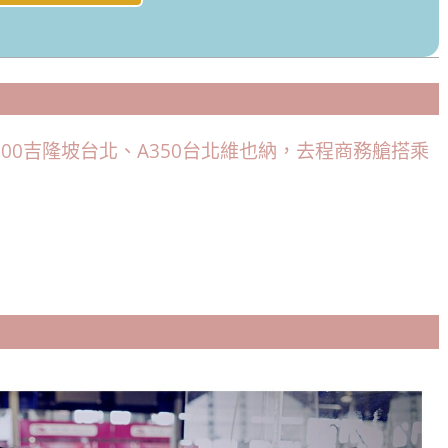
300吉隆坡台北、A350台北維也納，去程商務艙搭乘