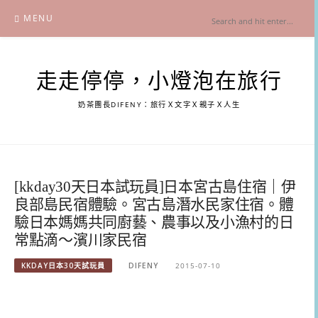
Skip
MENU
to
content
走走停停，小燈泡在旅行
奶茶團長DIFENY：旅行Ｘ文字Ｘ親子Ｘ人生
[kkday30天日本試玩員]日本宮古島住宿｜伊
良部島民宿體驗。宮古島潛水民家住宿。體
驗日本媽媽共同廚藝、農事以及小漁村的日
常點滴～濱川家民宿
KKDAY日本30天試玩員
DIFENY
2015-07-10