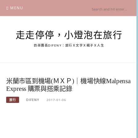
Skip
MENU
to
content
走走停停，小燈泡在旅行
奶茶團長DIFENY：旅行Ｘ文字Ｘ親子Ｘ人生
米蘭市區到機場(ＭＸＰ)｜機場快線Malpensa
Express 購票與搭乘記錄
旅行
DIFENY
2017-01-06