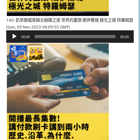
140. 奶茶挪威穿越北極圈之旅 世界的盡頭 朗伊爾城 極光之城 特羅姆瑟
(Sun, 05 Nov 2023 00:05:55 GMT)
音
00:00
00:00
訊
播
放
器