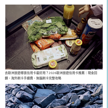
去歐洲旅遊哪張信用卡最好用？2026歐洲旅遊信用卡推薦｜現金回
饋、海外刷卡手續費、無腦刷卡完整攻略