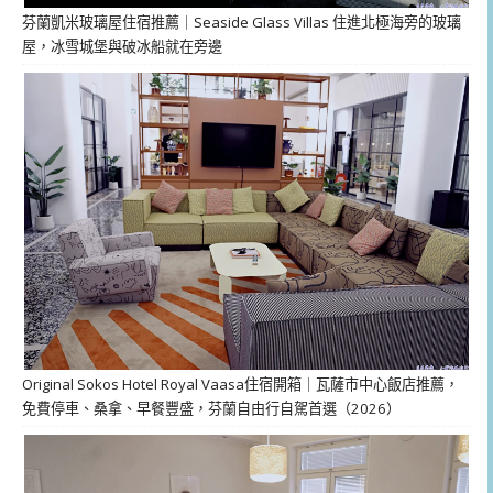
芬蘭凱米玻璃屋住宿推薦｜Seaside Glass Villas 住進北極海旁的玻璃
屋，冰雪城堡與破冰船就在旁邊
Original Sokos Hotel Royal Vaasa住宿開箱｜瓦薩市中心飯店推薦，
免費停車、桑拿、早餐豐盛，芬蘭自由行自駕首選（2026）