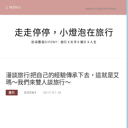
Skip
MENU
to
content
走走停停，小燈泡在旅行
奶茶團長DIFENY：旅行Ｘ文字Ｘ親子Ｘ人生
漫談旅行|把自己的經驗傳承下去，這就是艾
瑪～我們來雙人談旅行～
旅行
DIFENY
2017-01-16