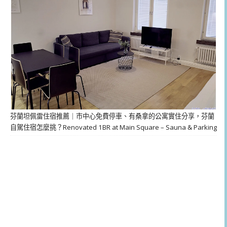
芬蘭坦佩雷住宿推薦｜市中心免費停車、有桑拿的公寓實住分享，芬蘭
自駕住宿怎麼挑？Renovated 1BR at Main Square – Sauna & Parking