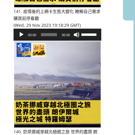
音
量。
141. 疫情後的上網卡生態大變化 瞭解自己需求
購買前停看聽
(Wed, 29 Nov 2023 19:18:29 GMT)
音
使
00:00
00:00
訊
用
播
向
放
上/
器
向
下
鍵
以
提
高
或
降
低
音
量。
140. 奶茶挪威穿越北極圈之旅 世界的盡頭 朗