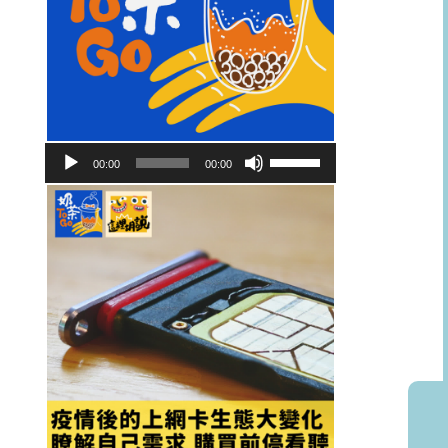
音
使
00:00
00:00
訊
用
播
向
放
上/
器
向
下
鍵
以
提
高
或
降
低