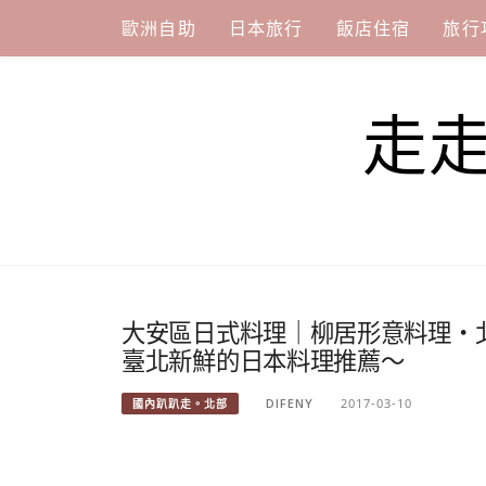
Skip
歐洲自助
日本旅行
飯店住宿
旅行
to
content
走
大安區日式料理｜柳居形意料理・
臺北新鮮的日本料理推薦～
DIFENY
2017-03-10
國內趴趴走。北部