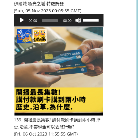
伊爾城 極光之城 特羅姆瑟
(Sun, 05 Nov 2023 00:05:55 GMT)
音
使
00:00
00:00
訊
用
播
向
放
上/
器
向
下
鍵
以
提
高
或
降
低
音
量。
139. 開播最長集數! 講付款刷卡講到兩小時 歷
史.沿革.不帶現金可以去旅行嗎?
(Fri, 06 Oct 2023 11:55:55 GMT)