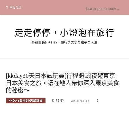
Skip
MENU
to
content
走走停停，小燈泡在旅行
奶茶團長DIFENY：旅行Ｘ文字Ｘ親子Ｘ人生
[kkday30天日本試玩員]行程體驗|夜遊東京:
日本美食之旅，讓在地人帶你深入東京美食
的秘密～
KKDAY日本30天試玩員
DIFENY
2015-08-31
2