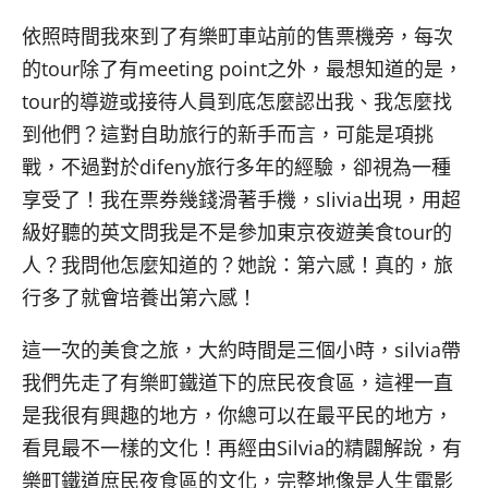
依照時間我來到了有樂町車站前的售票機旁，每次
的tour
除了有
meeting point
之外，最想知道的是，
tour
的導遊或接待人員到底怎麼認出我、我怎麼找
到他們？這對自助旅行的新手而言，可能是項挑
戰，不過對於
difeny
旅行多年的經驗，卻視為一種
享受了！我在票券幾錢滑著手機，
slivia
出現，用超
級好聽的英文問我是不是參加東京夜遊美食
tour
的
人？我問他怎麼知道的？她說：第六感！真的，旅
行多了就會培養出第六感！
這一次的美食之旅，大約時間是三個小時，
silvia
帶
我們先走了有樂町鐵道下的庶民夜食區，這裡一直
是我很有興趣的地方，你總可以在最平民的地方，
看見最不一樣的文化！再經由
Silvia
的精闢解說，有
樂町鐵道庶民夜食區的文化，完整地像是人生電影