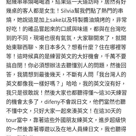
點幾串串燒喝喝酒，結果這一天道訪時，居然有好
幾桌的客人都是女生！Silvia
幫我們點了熱門的串
燒，她說這是加上
sake
以及特製醬油燒烤的，非常
好吃！的確品嘗起來的口感與味道，都與在台灣吃
到的不同，現場也很有氣氛，大家聊開來了，就開
始東聊西聊、來日本多久？想看什麼？住在哪裡等
等！這時候真的是練習英文的大好機會，千萬不要
搞自閉！你必須想辦法去聽懂別人的問題，然後回
答，我猜想到最後幾天，不斷有人問「我台灣人的
英文都像我一樣好嗎？」哈哈，我的英文沒有好，
我只是很敢說！然後大家也都聽得懂～這
30
天練習
的機會太多了，
difeny
不會說日文，他們當然也聽
不懂中文，只好大家一起來湊英文！在這
30
天的
tour
當中，靠著這些外國朋友練英文，進步超級快
的～然後靠著導遊以及在地人員練日文，我也聽得