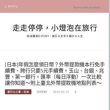
Skip
MENU
to
content
走走停停，小燈泡在旅行
奶茶團長DIFENY：旅行Ｘ文字Ｘ親子Ｘ人生
[日本]年假怎麼領日幣？外幣提款機本行免手
續費、跨行只要5元手續費。玉山、台銀、兆
豐、第一銀行，匯率（每日浮動）一次比較
讓你知道～附上臺北外幣提款機地點列表～
旅行大小事。亞洲
DIFENY
2016-02-12
5