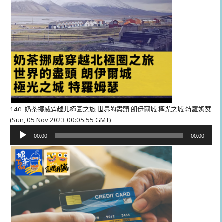
140. 奶茶挪威穿越北極圈之旅 世界的盡頭 朗伊爾城 極光之城 特羅姆瑟
(Sun, 05 Nov 2023 00:05:55 GMT)
音
00:00
00:00
訊
播
放
器