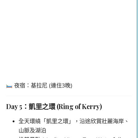
夜宿：基拉尼 (連住3晚)
Day 5：凱里之環 (Ring of Kerry)
全天環繞「凱里之環」，沿途欣賞壯麗海岸、
山脈及湖泊