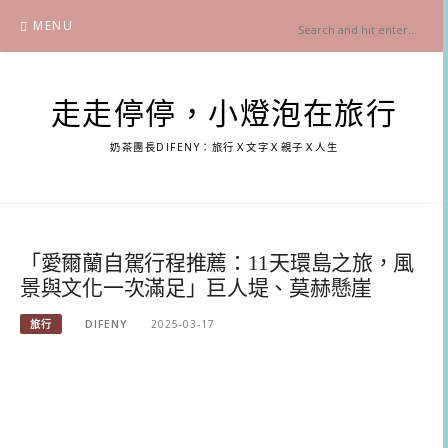
Skip
MENU
to
content
走走停停，小燈泡在旅行
奶茶團長DIFENY：旅行Ｘ文字Ｘ親子Ｘ人生
「愛爾蘭自駕行程推薦：11天環島之旅，風
景與文化一次滿足」巨人堤、莫赫懸崖
旅行
DIFENY
2025-03-17