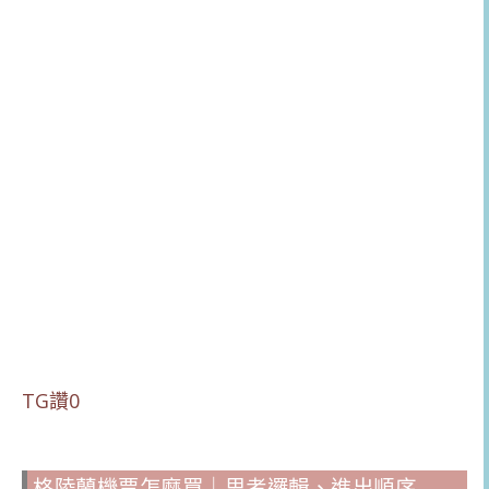
TG讚0
格陵蘭機票怎麼買｜思考邏輯、進出順序