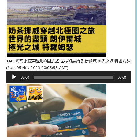
140. 奶茶挪威穿越北極圈之旅 世界的盡頭 朗伊爾城 極光之城 特羅姆瑟
(Sun, 05 Nov 2023 00:05:55 GMT)
音
00:00
00:00
訊
播
放
器