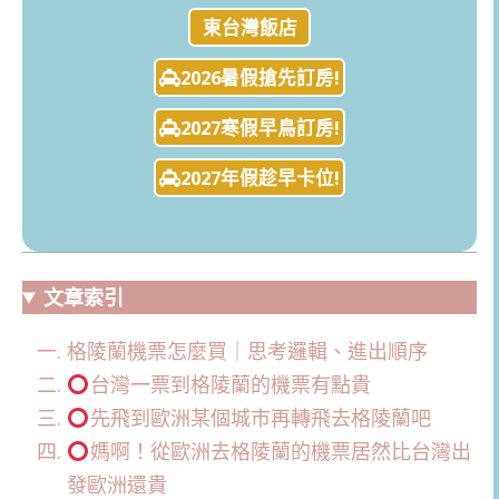
東台灣飯店
2026暑假搶先訂房!
2027寒假早鳥訂房!
2027年假趁早卡位!
文章索引
格陵蘭機票怎麼買｜思考邏輯、進出順序
台灣一票到格陵蘭的機票有點貴
先飛到歐洲某個城市再轉飛去格陵蘭吧
媽啊！從歐洲去格陵蘭的機票居然比台灣出
發歐洲還貴