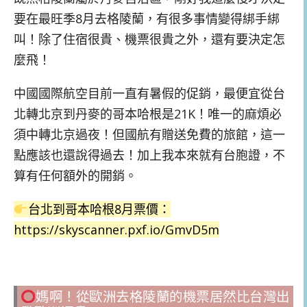
要在最旺季8月去格陵蘭，有很多事情變得綁手綁
叫！除了住宿很貴、機票很貴之外，還有要決定怎
麼飛！
中國國際航空目前一直有暑假的促銷，最便宜從台
北轉北京到丹麥的哥本哈根是21K！唯一的麻煩必
須中轉北京過夜！但國航有贈送免費的旅館，這一
點應該也還說得過去！加上我本來就有台胞證，不
算有任何額外的開銷。
台北到哥本哈根8月票價：
https://skyscanner.pxf.io/GmvD5m
媽啊！從歐洲去格陵蘭的機票居然比台灣出