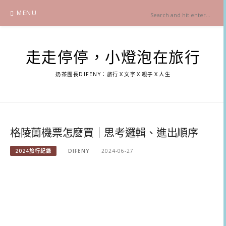
Skip
MENU
to
content
走走停停，小燈泡在旅行
奶茶團長DIFENY：旅行Ｘ文字Ｘ親子Ｘ人生
格陵蘭機票怎麼買｜思考邏輯、進出順序
2024旅行紀錄
DIFENY
2024-06-27