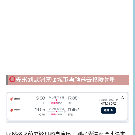
先飛到歐洲某個城市再轉飛去格陵蘭吧
既然格陵蘭屬於丹麥自治區，剛好我這麼慢才決定