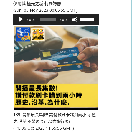
伊爾城 極光之城 特羅姆瑟
(Sun, 05 Nov 2023 00:05:55 GMT)
音
使
00:00
00:00
訊
用
播
向
放
上/
器
向
下
鍵
以
提
高
或
降
低
音
量。
139. 開播最長集數! 講付款刷卡講到兩小時 歷
史.沿革.不帶現金可以去旅行嗎?
(Fri, 06 Oct 2023 11:55:55 GMT)