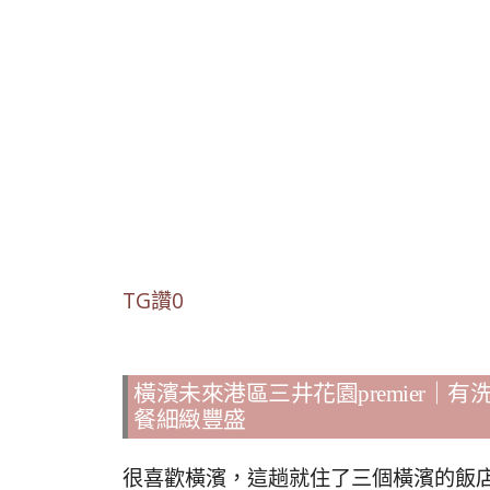
TG讚0
橫濱未來港區三井花園premier
餐細緻豐盛
很喜歡橫濱，這趟就住了三個橫濱的飯