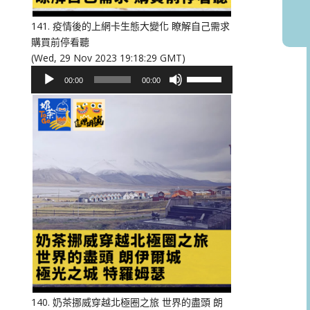
音
量。
141. 疫情後的上網卡生態大變化 瞭解自己需求
購買前停看聽
(Wed, 29 Nov 2023 19:18:29 GMT)
音
使
00:00
00:00
訊
用
播
向
放
上/
器
向
下
鍵
以
提
高
或
降
低
音
量。
140. 奶茶挪威穿越北極圈之旅 世界的盡頭 朗