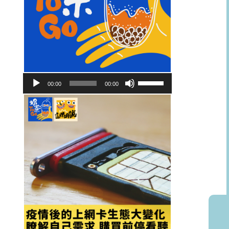
音
使
00:00
00:00
訊
用
播
向
放
上/
器
向
下
鍵
以
提
高
或
降
低