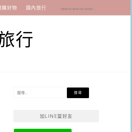
團購好物
國內旅行
旅行
搜
尋
關
鍵
加LINE當好友
字: