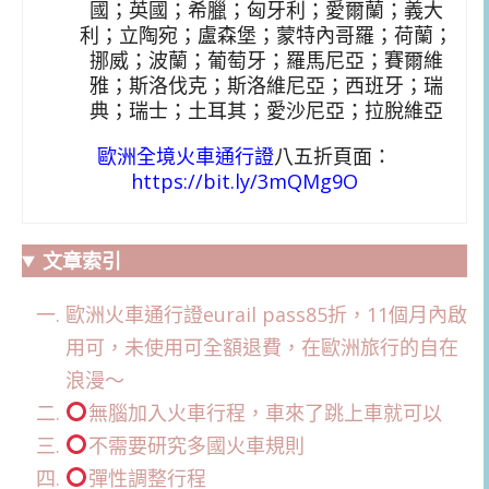
國；英國；希臘；匈牙利；愛爾蘭；義大
利；立陶宛；盧森堡；蒙特內哥羅；荷蘭；
挪威；波蘭；葡萄牙；羅馬尼亞；賽爾維
雅；斯洛伐克；斯洛維尼亞；西班牙；瑞
典；瑞士；土耳其；愛沙尼亞；拉脫維亞
歐洲全境火車通行證
八五折頁面：
https://bit.ly/3mQMg9O
文章索引
歐洲火車通行證eurail pass85折，11個月內啟
用可，未使用可全額退費，在歐洲旅行的自在
浪漫～
無腦加入火車行程，車來了跳上車就可以
不需要研究多國火車規則
彈性調整行程