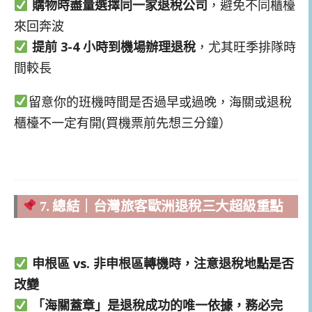
購物時盡量選擇同一家退稅公司
，避免不同櫃檯
來回奔波
提前 3-4 小時到機場辦理退稅
，尤其旺季排隊時
間較長
留意你的班機時間是否過早或過晚，海關或退稅
櫃檯不一定有開(買機票前先想三分鐘）
7. 總結｜台灣旅客歐洲退稅三大超級重點
申根區 vs. 非申根區轉機時，注意退稅地點是否
改變
「海關蓋章」是退稅成功的唯一依據，務必完