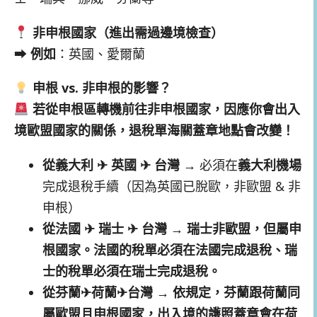
非申根國家（進出需過邊境檢查）
➡
例如
：英國、愛爾蘭
申根 vs. 非申根的影響？
若從申根區轉機前往非申根國家，因應你會出入
境歐盟國家的關係，退稅單海關蓋章地點會改變！
從義大利 ✈ 英國 ✈ 台灣
→ 必須在
義大利機場
完成退稅手續（因為英國已脫歐，非歐盟 & 非
申根）
從法國 ✈ 瑞士 ✈ 台灣
→
瑞士非歐盟，但屬申
根國家。法國的稅單必須在法國完成退稅、瑞
士的稅單必須在瑞士完成退稅。
從芬蘭✈荷蘭✈台灣 → 依規定，芬蘭跟荷蘭同
屬歐盟且申根國家，出入境的護照蓋章會在荷