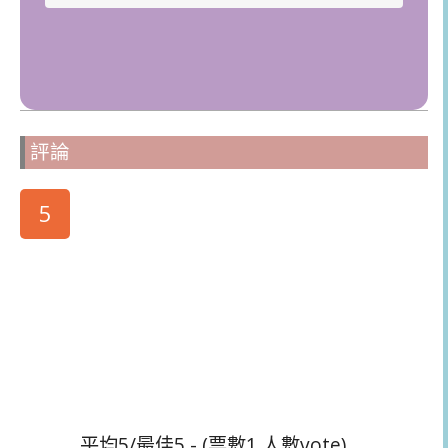
評論
5
平均5/最佳5 - (票數1 人數vote)