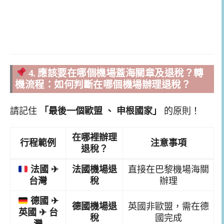
4. 應該要在哪個機場蓋海關章及退稅？轉
機流程：如何判斷在哪個機場辦理退稅？
請記住
「最後一個歐盟 、 申根國家」
的原則！
在哪裡辦理
行程範例
注意事項
退稅？
法國 ✈
法國機場退
直接在巴黎機場海關
台灣
稅
辦理
德國 ✈
德國機場退
英國非歐盟，需在德
英國 ✈ 台
稅
國完成
灣