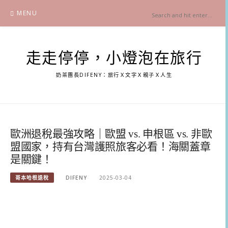
Skip
MENU
to
content
走走停停，小燈泡在旅行
奶茶團長DIFENY：旅行Ｘ文字Ｘ親子Ｘ人生
歐洲退稅最強攻略｜歐盟 vs. 申根區 vs. 非歐
盟國家，持有台灣護照旅客必看！海關蓋章
是關鍵！
哥本哈根退稅
DIFENY
2025-03-04