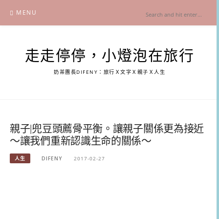
Skip
MENU
to
content
走走停停，小燈泡在旅行
奶茶團長DIFENY：旅行Ｘ文字Ｘ親子Ｘ人生
親子|兜豆頭薦骨平衡。讓親子關係更為接近
～讓我們重新認識生命的關係～
人生
DIFENY
2017-02-27