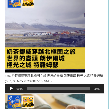
放
器
140. 奶茶挪威穿越北極圈之旅 世界的盡頭 朗伊爾城 極光之城 特羅姆瑟
(Sun, 05 Nov 2023 00:05:55 GMT)
音
00:00
00:00
訊
播
放
器