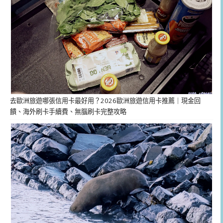
去歐洲旅遊哪張信用卡最好用？2026歐洲旅遊信用卡推薦｜現金回
饋、海外刷卡手續費、無腦刷卡完整攻略