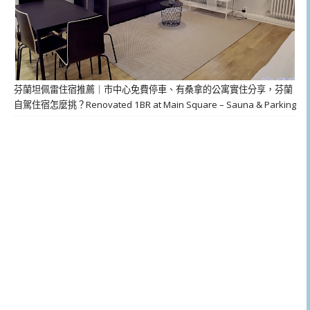
芬蘭坦佩雷住宿推薦｜市中心免費停車、有桑拿的公寓實住分享，芬蘭
自駕住宿怎麼挑？Renovated 1BR at Main Square – Sauna & Parking