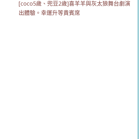
[coco5歲、兜豆2歲]喜羊羊與灰太狼舞台劇演
出體驗。幸運升等貴賓席