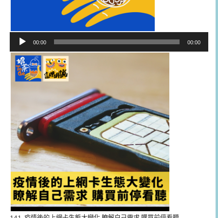
音
00:00
00:00
訊
播
放
器
141. 疫情後的上網卡生態大變化 瞭解自己需求 購買前停看聽