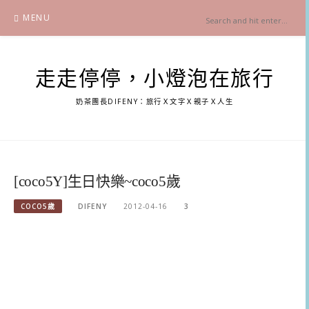
Skip
MENU
to
content
走走停停，小燈泡在旅行
奶茶團長DIFENY：旅行Ｘ文字Ｘ親子Ｘ人生
[coco5Y]生日快樂~coco5歲
COCO5歲
DIFENY
2012-04-16
3