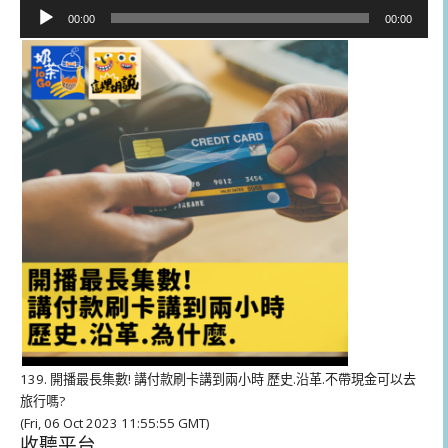
音
00:00
00:00
訊
播
放
器
139. 開播最長集數! 講付款刷卡講到兩小時 歷史.沿革.不帶現金可以去
旅行嗎?
(Fri, 06 Oct 2023 11:55:55 GMT)
收聽平台