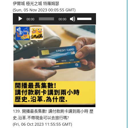
伊爾城 極光之城 特羅姆瑟
(Sun, 05 Nov 2023 00:05:55 GMT)
音
使
00:00
00:00
訊
用
播
向
放
上/
器
向
下
鍵
以
提
高
或
降
低
音
量。
139. 開播最長集數! 講付款刷卡講到兩小時 歷
史.沿革.不帶現金可以去旅行嗎?
(Fri, 06 Oct 2023 11:55:55 GMT)