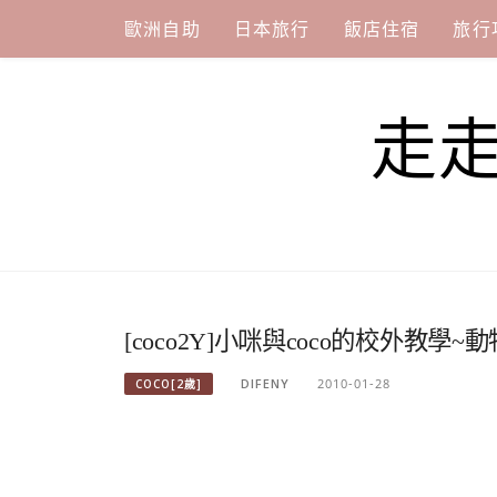
Skip
歐洲自助
日本旅行
飯店住宿
旅行
to
content
走
[coco2Y]小咪與coco的校外教學~
DIFENY
2010-01-28
COCO[2歲]