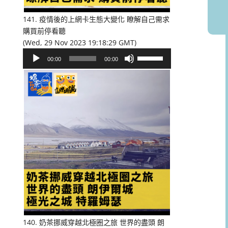
音
量。
141. 疫情後的上網卡生態大變化 瞭解自己需求
購買前停看聽
(Wed, 29 Nov 2023 19:18:29 GMT)
音
使
00:00
00:00
訊
用
播
向
放
上/
器
向
下
鍵
以
提
高
或
降
低
音
量。
140. 奶茶挪威穿越北極圈之旅 世界的盡頭 朗