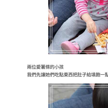
兩位愛薯條的小孩
我們先讓她們吃點東西把肚子給填飽一