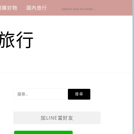
團購好物
國內旅行
旅行
搜
尋
關
鍵
加LINE當好友
字: