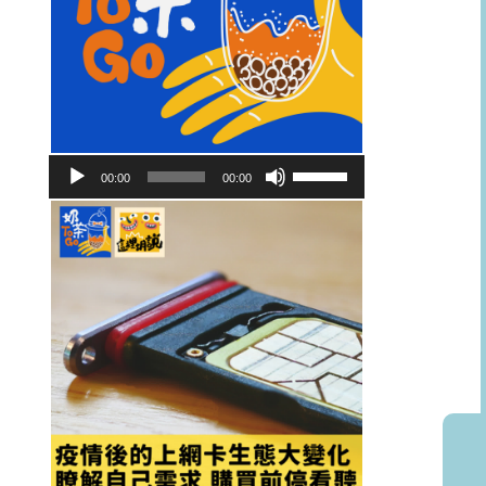
音
使
00:00
00:00
訊
用
播
向
放
上/
器
向
下
鍵
以
提
高
或
降
低