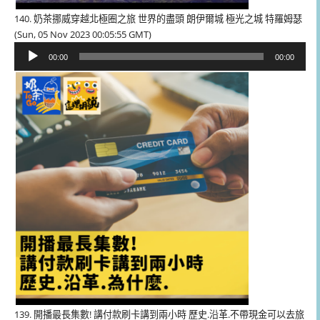
140. 奶茶挪威穿越北極圈之旅 世界的盡頭 朗伊爾城 極光之城 特羅姆瑟
(Sun, 05 Nov 2023 00:05:55 GMT)
音
00:00
00:00
訊
播
放
器
139. 開播最長集數! 講付款刷卡講到兩小時 歷史.沿革.不帶現金可以去旅