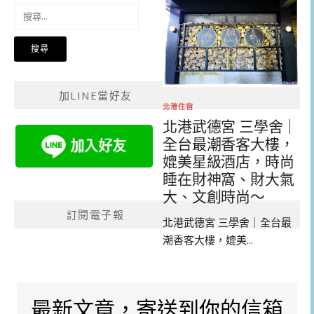
搜
尋
關
鍵
字:
加LINE當好友
北港住宿
北港武德宮 三學舍｜
全台最潮香客大樓，
媲美星級酒店，時尚
睡在財神窩、財大氣
大、文創時尚～
訂閱電子報
北港武德宮 三學舍｜全台最
潮香客大樓，媲美...
最新文章，寄送到你的信箱