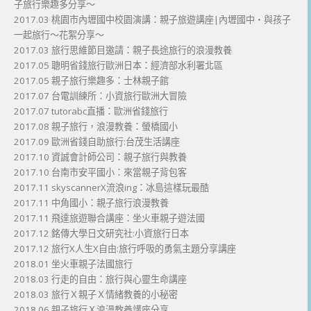
子旅行樂趣多分享～
2017.03 桃園市內壢國中校園演講：親子旅遊講座|內壢國中・與孩子
一起旅行～花絮分享～
2017.03 旅行思維節目邀請：親子長途旅行的浪漫教養
2017.05 聰明省錢旅行歐洲日本：經濟部水利署北區
2017.05 親子旅行樂趣多：士林親子館
2017.07 台電訓練所：小資旅行歐洲大冒險
2017.07 tutorabc直播：歐洲省錢旅行
2017.08 親子旅行，浪漫教養：螢橋國小
2017.09 歐洲省錢自助旅行:台茂生活講座
2017.10 資誠會計師公司：親子旅行與教養
2017.10 台南市安平國小：來當親子背包客
2017.11 skyscannerX流浪ing：冰島這樣玩最酷
2017.11 中角國小：親子旅行浪漫教養
2017.11 飛達旅遊聯合講座：坐火車親子遊法國
2017.12 銘傳大學日文研究社:小資旅行日本
2017.12 旅行X人生X自由:旅行呼吸的勇氣主題分享講座
2018.01 坐火車親子法國旅行
2018.03 行走的自由：旅行與心靈生命講座
2018.03 旅行Ｘ親子Ｘ情緒教養的小秘密
2018.06 親子旅行Ｘ浪漫教養講座分享