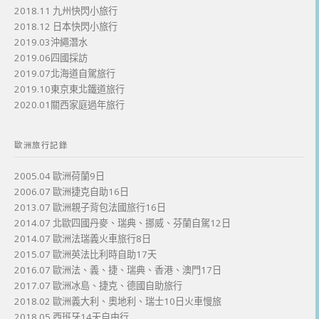
2018.11 九州快閃小旅行
2018.12 日本快閃小旅行
2019.03沖繩潛水
2019.06四國採訪
2019.07北海道自駕旅行
2019.10東京東北鐵道旅行
2020.01關西家庭過年旅行
歐洲旅行記錄
2005.04 歐洲荷蘭9日
2006.07 歐洲捷克自助16日
2013.07 歐洲親子背包法國旅行16日
2014.07 北歐四國丹麥、瑞典、挪威、芬蘭自駕12日
2014.07 歐洲法瑞義火車旅行8日
2015.07 歐洲英法比利時自助17天
2016.07 歐洲法、義、捷、瑞典、香港、澳門17日
2017.07 歐洲冰島、捷克、德國自助旅行
2018.02 歐洲義大利、奧地利、瑞士10日火車慢旅
2018.05 西班牙14天自由行