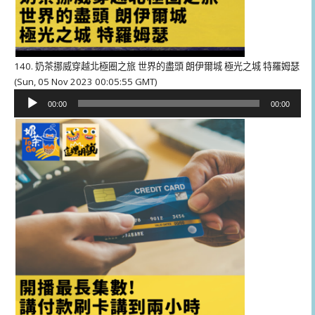
140. 奶茶挪威穿越北極圈之旅 世界的盡頭 朗伊爾城 極光之城 特羅姆瑟
(Sun, 05 Nov 2023 00:05:55 GMT)
音
00:00
00:00
訊
播
放
器