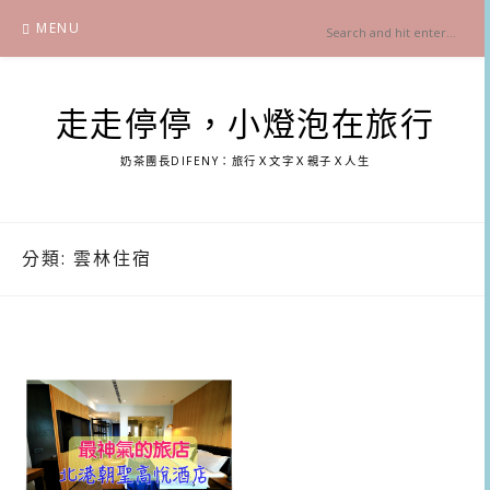
Skip
MENU
to
content
走走停停，小燈泡在旅行
奶茶團長DIFENY：旅行Ｘ文字Ｘ親子Ｘ人生
分類:
雲林住宿