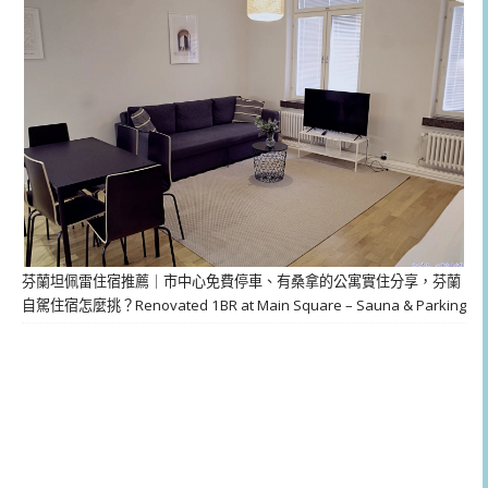
芬蘭坦佩雷住宿推薦｜市中心免費停車、有桑拿的公寓實住分享，芬蘭
自駕住宿怎麼挑？Renovated 1BR at Main Square – Sauna & Parking