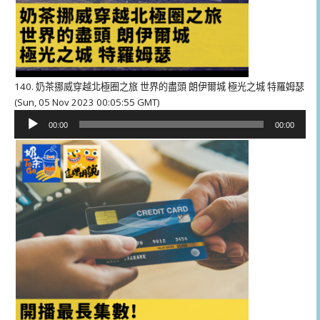
140. 奶茶挪威穿越北極圈之旅 世界的盡頭 朗伊爾城 極光之城 特羅姆瑟
(Sun, 05 Nov 2023 00:05:55 GMT)
音
00:00
00:00
訊
播
放
器