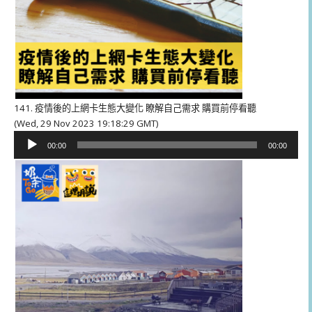
141. 疫情後的上網卡生態大變化 瞭解自己需求 購買前停看聽
(Wed, 29 Nov 2023 19:18:29 GMT)
音
00:00
00:00
訊
播
放
器