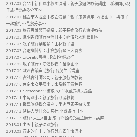
2017.03 台北市新和國小校園演講：親子旅遊與教養講座｜新和國小親
子旅行樂趣多分享～
2017.03 桃園市內壢國中校園演講：親子旅遊講座|內壢國中・與孩子
一起旅行～花絮分享～
2017.03 旅行思維節目邀請：親子長途旅行的浪漫教養
2017.05 聰明省錢旅行歐洲日本：經濟部水利署北區
2017.05 親子旅行樂趣多：士林親子館
2017.07 台電訓練所：小資旅行歐洲大冒險
2017.07 tutorabc直播：歐洲省錢旅行
2017.08 親子旅行，浪漫教養：螢橋國小
2017.09 歐洲省錢自助旅行:台茂生活講座
2017.10 資誠會計師公司：親子旅行與教養
2017.10 台南市安平國小：來當親子背包客
2017.11 skyscannerX流浪ing：冰島這樣玩最酷
2017.11 中角國小：親子旅行浪漫教養
2017.11 飛達旅遊聯合講座：坐火車親子遊法國
2017.12 銘傳大學日文研究社:小資旅行日本
2017.12 旅行X人生X自由:旅行呼吸的勇氣主題分享講座
2018.01 坐火車親子法國旅行
2018.03 行走的自由：旅行與心靈生命講座