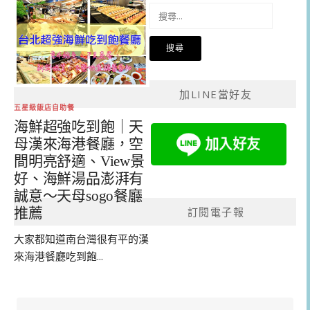
搜
尋
關
鍵
字:
加LINE當好友
五星級飯店自助餐
海鮮超強吃到飽｜天
母漢來海港餐廳，空
間明亮舒適、View景
好、海鮮湯品澎湃有
誠意～天母sogo餐廳
訂閱電子報
推薦
大家都知道南台灣很有平的漢
來海港餐廳吃到飽...