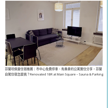
芬蘭坦佩雷住宿推薦｜市中心免費停車、有桑拿的公寓實住分享，芬蘭
自駕住宿怎麼挑？Renovated 1BR at Main Square – Sauna & Parking