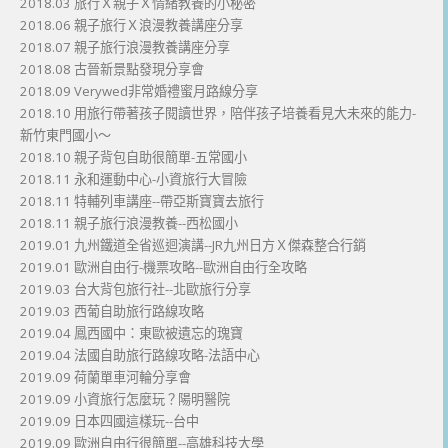
2018.03 旅行Ｘ親子Ｘ情緒教養的小秘密
2018.06 親子旅行Ｘ浪漫教養講座分享
2018.07 親子旅行浪漫教養講座分享
2018.08 古晉新景點發現分享會
2018.09 Verywed非常婚禮蜜月路線分享
2018.10 用旅行帶著孩子閱讀世界，陪伴孩子培養看見大未來的能力-
新竹東門國小～
2018.10 親子背包自助很簡單-五常國小
2018.11 永和運動中心-小資旅行大冒險
2018.11 特輔列車講座--帶亞斯寶寶去旅行
2018.11 親子旅行浪漫教養--西松國小
2019.01 九州鐵道全省巡迴演講--JR九州日方Ｘ傑森整合行銷
2019.01 歐洲自由行-機票攻略--歐洲自由行全攻略
2019.03 台大背包旅行社--北歐旅行分享
2019.03 西葡自助旅行路線攻略
2019.04 鳳西國中：東歐被遺忘的瑰寶
2019.04 法國自助旅行路線攻略-法語中心
2019.09 荷蘭單車河輪分享會
2019.09 小資旅行怎麼玩？陽明醫院
2019.09 日本四國這樣玩--台中
2019.09 歐洲自由行很簡單--高雄科技大學