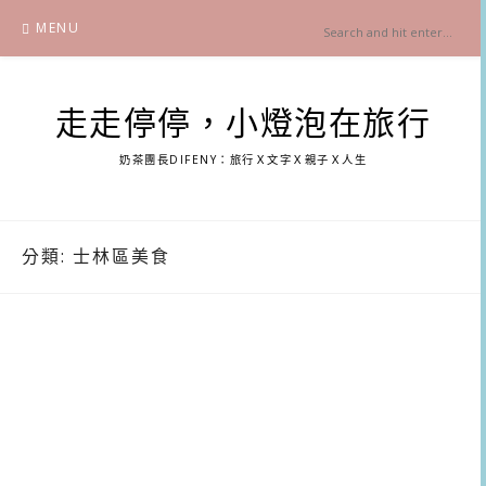
Skip
MENU
to
content
走走停停，小燈泡在旅行
奶茶團長DIFENY：旅行Ｘ文字Ｘ親子Ｘ人生
分類:
士林區美食