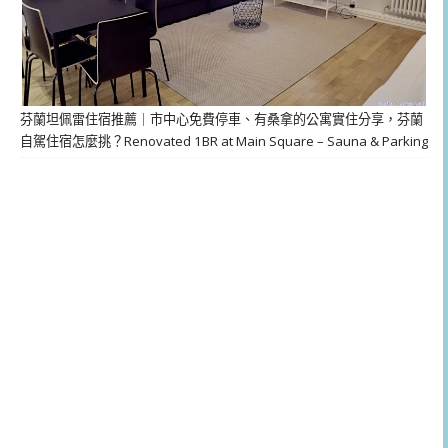
芬蘭坦佩雷住宿推薦｜市中心免費停車、有桑拿的公寓實住分享，芬蘭
自駕住宿怎麼挑？Renovated 1BR at Main Square – Sauna & Parking