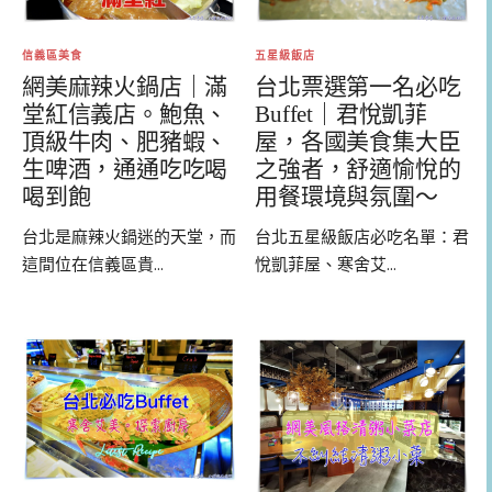
信義區美食
五星級飯店
網美麻辣火鍋店｜滿
台北票選第一名必吃
堂紅信義店。鮑魚、
Buffet｜君悅凱菲
頂級牛肉、肥豬蝦、
屋，各國美食集大臣
生啤酒，通通吃吃喝
之強者，舒適愉悅的
喝到飽
用餐環境與氛圍～
台北是麻辣火鍋迷的天堂，而
台北五星級飯店必吃名單：君
這間位在信義區貴...
悅凱菲屋、寒舍艾...