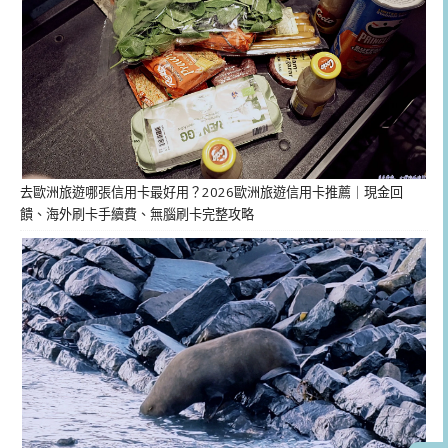
去歐洲旅遊哪張信用卡最好用？2026歐洲旅遊信用卡推薦｜現金回
饋、海外刷卡手續費、無腦刷卡完整攻略