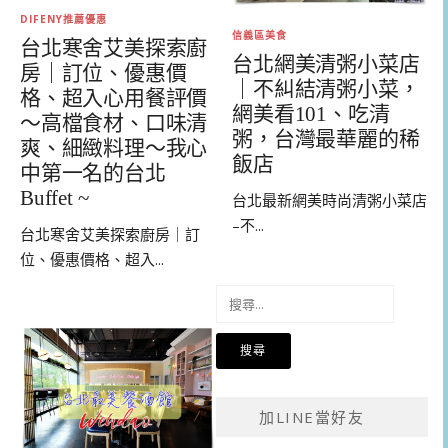
DIFENY推薦優惠
信義區美食
台北寒舍艾美探索廚
台北網美清粥小菜店
房｜訂位、優惠價
｜不糾結清粥小菜，
格、超入心用餐評價
網美看101、吃清
～高檔食材、口味清
粥，台灣最華麗的稀
爽、細緻料理～我心
飯店
中第一名的台北
Buffet ~
台北最新網美時尚清粥小菜店
–不...
台北寒舍艾美探索廚房｜訂
位、優惠價格、超入...
搜
尋
關
鍵
字:
加LINE當好友