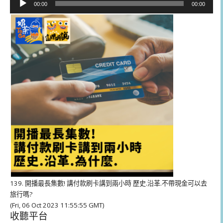
00:00
00:00
訊
播
放
器
139. 開播最長集數! 講付款刷卡講到兩小時 歷史.沿革.不帶現金可以去
旅行嗎?
(Fri, 06 Oct 2023 11:55:55 GMT)
收聽平台