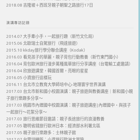
2018.08 吉隆坡＋西班牙親子朝聖之路旅行17日
演講專訪記錄
2014.07 大手牽小手，一起旅行趣（新竹文化局）
2015.06 北歐瑞士自駕旅行（飛達旅遊）
2015.10 kkday旅行學分聯合講座（Kodak）
2016.03 看見孩子的華麗，親子背包行動教養（新竹東門國小）
2016.04 背包歐洲旅行漫步萬種風華旅行分享講座（台電輸工處邀請）
2016.04 欣旅遊講堂，韓國首爾，亮眼的星星
2016.05 小資旅行這樣玩
2016.11 台北市立教育大學師培中心-地理寰宇世界演講
2017.03 台北市新和國小校園演講：親子旅遊與教養講座｜新和國小親
子旅行樂趣多分享～
2017.03 桃園市內壢國中校園演講：親子旅遊講座|內壢國中・與孩子
一起旅行～花絮分享～
2017.03 旅行思維節目邀請：親子長途旅行的浪漫教養
2017.05 聰明省錢旅行歐洲日本：經濟部水利署北區
2017.05 親子旅行樂趣多：士林親子館
2017.07 台電訓練所：小資旅行歐洲大冒險