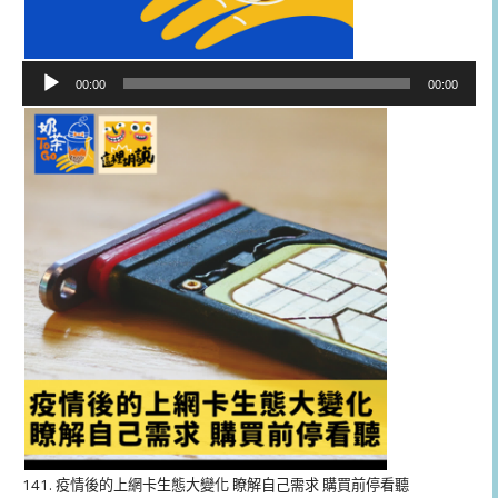
音
00:00
00:00
訊
播
放
器
141. 疫情後的上網卡生態大變化 瞭解自己需求 購買前停看聽