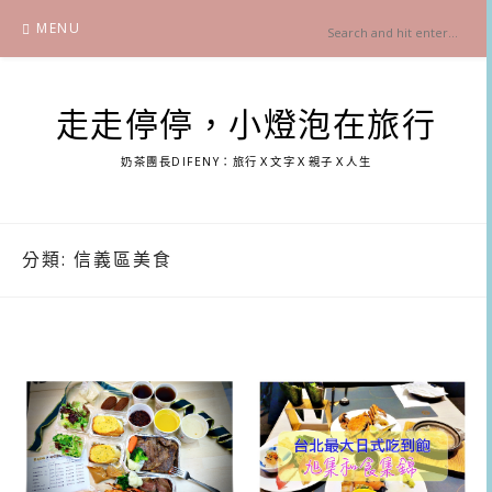
Skip
MENU
to
content
走走停停，小燈泡在旅行
奶茶團長DIFENY：旅行Ｘ文字Ｘ親子Ｘ人生
分類:
信義區美食