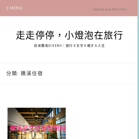
Skip
MENU
to
content
走走停停，小燈泡在旅行
奶茶團長DIFENY：旅行Ｘ文字Ｘ親子Ｘ人生
分類:
礁溪住宿