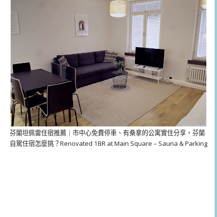
芬蘭坦佩雷住宿推薦｜市中心免費停車、有桑拿的公寓實住分享，芬蘭
自駕住宿怎麼挑？Renovated 1BR at Main Square – Sauna & Parking