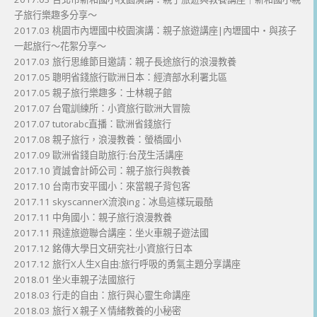
子旅行樂趣多分享～
2017.03 桃園市內壢國中校園演講：親子旅遊講座|內壢國中・與孩子
一起旅行～花絮分享～
2017.03 旅行思維節目邀請：親子長途旅行的浪漫教養
2017.05 聰明省錢旅行歐洲日本：經濟部水利署北區
2017.05 親子旅行樂趣多：士林親子館
2017.07 台電訓練所：小資旅行歐洲大冒險
2017.07 tutorabc直播：歐洲省錢旅行
2017.08 親子旅行，浪漫教養：螢橋國小
2017.09 歐洲省錢自助旅行:台茂生活講座
2017.10 資誠會計師公司：親子旅行與教養
2017.10 台南市安平國小：來當親子背包客
2017.11 skyscannerX流浪ing：冰島這樣玩最酷
2017.11 中角國小：親子旅行浪漫教養
2017.11 飛達旅遊聯合講座：坐火車親子遊法國
2017.12 銘傳大學日文研究社:小資旅行日本
2017.12 旅行X人生X自由:旅行呼吸的勇氣主題分享講座
2018.01 坐火車親子法國旅行
2018.03 行走的自由：旅行與心靈生命講座
2018.03 旅行Ｘ親子Ｘ情緒教養的小秘密