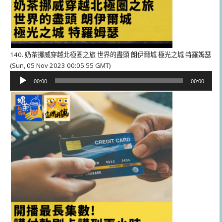
140. 奶茶挪威穿越北極圈之旅 世界的盡頭 朗伊爾城 極光之城 特羅姆瑟
(Sun, 05 Nov 2023 00:05:55 GMT)
音
00:00
00:00
訊
播
放
器