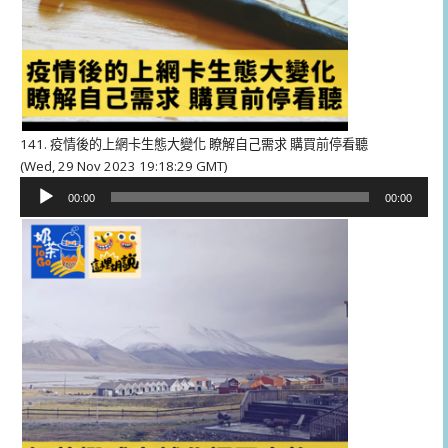
141. 疫情後的上網卡生態大變化 瞭解自己需求 購買前停看聽
(Wed, 29 Nov 2023 19:18:29 GMT)
音
00:00
00:00
訊
播
放
器