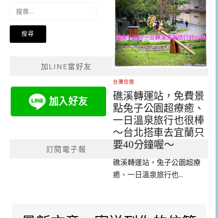
搜
尋
關
鍵
字:
加LINE當好友
台灣住宿
礁溪轉運站，免費景
點兔子公園超療癒、
一日溫泉旅行也很棒
～台北搭車去宜蘭只
要40分鐘喔～
訂閱電子報
礁溪轉運站，兔子公園超療
癒、一日溫泉旅行也...