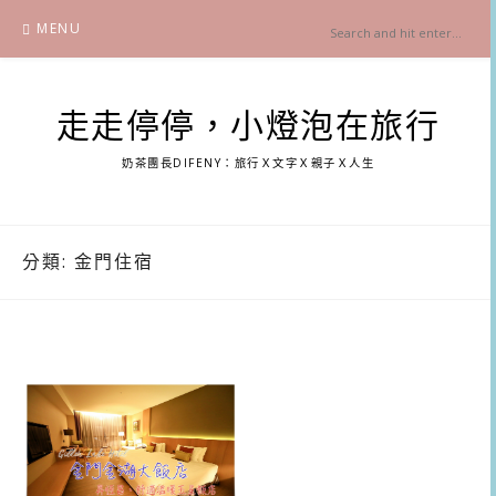
Skip
MENU
to
content
走走停停，小燈泡在旅行
奶茶團長DIFENY：旅行Ｘ文字Ｘ親子Ｘ人生
分類:
金門住宿