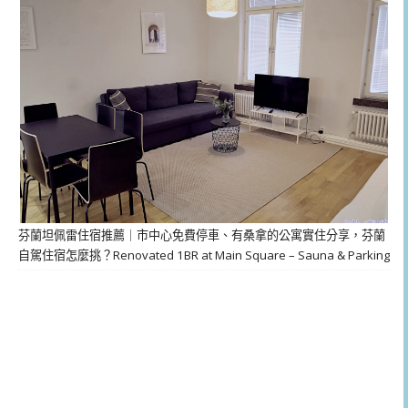
芬蘭坦佩雷住宿推薦｜市中心免費停車、有桑拿的公寓實住分享，芬蘭
自駕住宿怎麼挑？Renovated 1BR at Main Square – Sauna & Parking