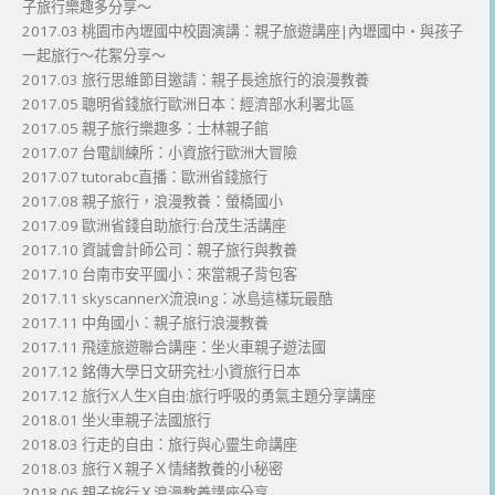
子旅行樂趣多分享～
2017.03 桃園市內壢國中校園演講：親子旅遊講座|內壢國中・與孩子
一起旅行～花絮分享～
2017.03 旅行思維節目邀請：親子長途旅行的浪漫教養
2017.05 聰明省錢旅行歐洲日本：經濟部水利署北區
2017.05 親子旅行樂趣多：士林親子館
2017.07 台電訓練所：小資旅行歐洲大冒險
2017.07 tutorabc直播：歐洲省錢旅行
2017.08 親子旅行，浪漫教養：螢橋國小
2017.09 歐洲省錢自助旅行:台茂生活講座
2017.10 資誠會計師公司：親子旅行與教養
2017.10 台南市安平國小：來當親子背包客
2017.11 skyscannerX流浪ing：冰島這樣玩最酷
2017.11 中角國小：親子旅行浪漫教養
2017.11 飛達旅遊聯合講座：坐火車親子遊法國
2017.12 銘傳大學日文研究社:小資旅行日本
2017.12 旅行X人生X自由:旅行呼吸的勇氣主題分享講座
2018.01 坐火車親子法國旅行
2018.03 行走的自由：旅行與心靈生命講座
2018.03 旅行Ｘ親子Ｘ情緒教養的小秘密
2018.06 親子旅行Ｘ浪漫教養講座分享