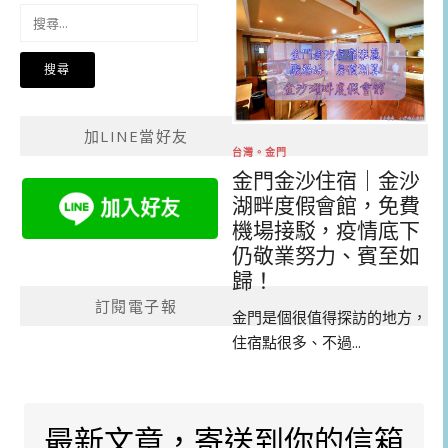
搜
尋
關
鍵
字:
加LINE當好友
台灣。金門
金門金沙住宿｜金沙
湖畔度假會館，免費
機場接駁，疫情底下
仍敬業努力、賓至如
歸！
訂閱電子報
金門是個很值得探訪的地方，
住宿點很多、不過...
最新文章，寄送到你的信箱