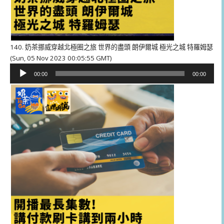
140. 奶茶挪威穿越北極圈之旅 世界的盡頭 朗伊爾城 極光之城 特羅姆瑟
(Sun, 05 Nov 2023 00:05:55 GMT)
音
00:00
00:00
訊
播
放
器