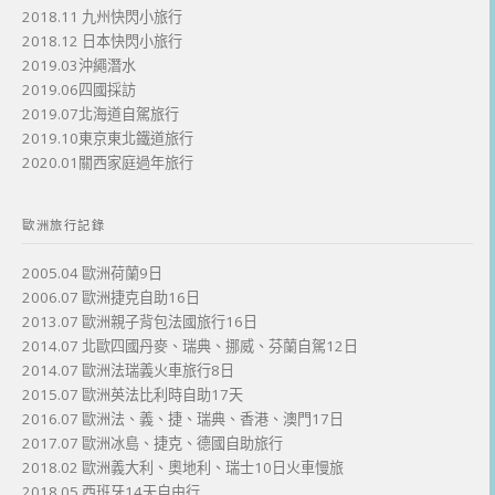
2018.11 九州快閃小旅行
2018.12 日本快閃小旅行
2019.03沖繩潛水
2019.06四國採訪
2019.07北海道自駕旅行
2019.10東京東北鐵道旅行
2020.01關西家庭過年旅行
歐洲旅行記錄
2005.04 歐洲荷蘭9日
2006.07 歐洲捷克自助16日
2013.07 歐洲親子背包法國旅行16日
2014.07 北歐四國丹麥、瑞典、挪威、芬蘭自駕12日
2014.07 歐洲法瑞義火車旅行8日
2015.07 歐洲英法比利時自助17天
2016.07 歐洲法、義、捷、瑞典、香港、澳門17日
2017.07 歐洲冰島、捷克、德國自助旅行
2018.02 歐洲義大利、奧地利、瑞士10日火車慢旅
2018.05 西班牙14天自由行