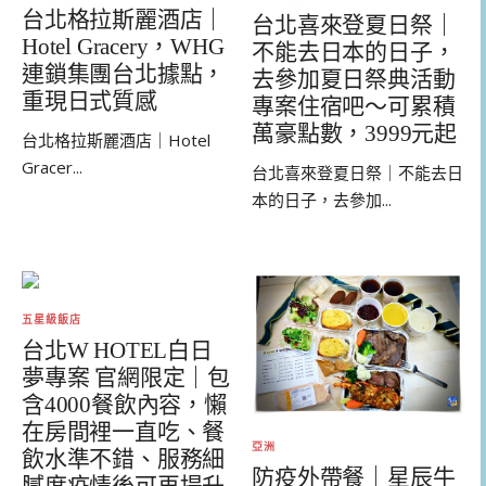
台北格拉斯麗酒店｜
台北喜來登夏日祭｜
Hotel Gracery，WHG
不能去日本的日子，
連鎖集團台北據點，
去參加夏日祭典活動
重現日式質感
專案住宿吧～可累積
萬豪點數，3999元起
台北格拉斯麗酒店｜Hotel
Gracer...
台北喜來登夏日祭｜不能去日
本的日子，去參加...
五星級飯店
台北W HOTEL白日
夢專案 官網限定｜包
含4000餐飲內容，懶
在房間裡一直吃、餐
亞洲
飲水準不錯、服務細
防疫外帶餐｜星辰牛
膩度疫情後可再提升