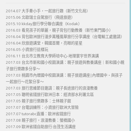
2014.07 大手牽小手，一起旅行趣（新竹文化局）
2015.06 北歐瑞士自駕旅行（飛達旅遊）
2015.10 kkday旅行學分聯合講座（Kodak）
2016.03 看見孩子的華麗，親子背包行動教養（新竹東門國小）
2016.04 背包歐洲旅行漫步萬種風華旅行分享講座（台電輸工處邀請）
2016.04 欣旅遊講堂，韓國首爾，亮眼的星星
2016.05 小資旅行這樣玩
2016.11 台北市立教育大學師培中心-地理寰宇世界演講
2017.03 台北市新和國小校園演講：親子旅遊與教養講座｜新和國小親
子旅行樂趣多分享～
2017.03 桃園市內壢國中校園演講：親子旅遊講座|內壢國中・與孩子
一起旅行～花絮分享～
2017.03 旅行思維節目邀請：親子長途旅行的浪漫教養
2017.05 聰明省錢旅行歐洲日本：經濟部水利署北區
2017.05 親子旅行樂趣多：士林親子館
2017.07 台電訓練所：小資旅行歐洲大冒險
2017.07 tutorabc直播：歐洲省錢旅行
2017.08 親子旅行，浪漫教養：螢橋國小
2017.09 歐洲省錢自助旅行:台茂生活講座