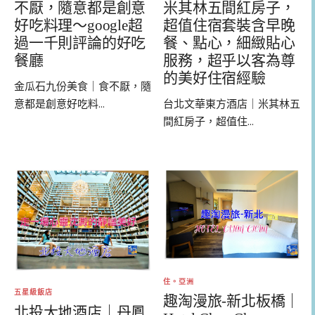
不厭，隨意都是創意
米其林五間紅房子，
好吃料理～google超
超值住宿套裝含早晚
過一千則評論的好吃
餐、點心，細緻貼心
餐廳
服務，超乎以客為尊
的美好住宿經驗
金瓜石九份美食｜食不厭，隨
意都是創意好吃料...
台北文華東方酒店｜米其林五
間紅房子，超值住...
住。亞洲
五星級飯店
趣淘漫旅-新北板橋｜
北投大地酒店｜丹鳳