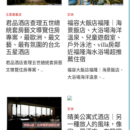
亞洲
五星級飯店
福容大飯店福隆｜海
君品酒店查理五世總
景飯店、大浴場海洋
統套房藝文導覽住房
溫泉、兒童遊戲室、
專案，最歐洲、最文
戶外泳池、villa房鄰
藝、最有氛圍的台北
近福隆海水浴場超推
五星酒店
薦住宿
君品酒店查理五世總統套房藝
福容大飯店福隆｜海景飯店、
文導覽住房專案，...
大浴場海洋溫泉、...
亞洲
晴美公寓式酒店｜另
一種旅人的風味，像