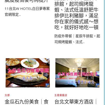
排館，起司焗烤龍
11台北W HOTEL白日夢專案
蝦、法式低溫舒肥牛
官網限定...
排伊比利豬腳，滿足
你在家的儀式感～想
吃，就好好地吃一頓
防疫外帶餐｜星辰牛排館，起
司焗烤龍蝦、法式...
北部
五星級飯店
金瓜石九份美食｜食
台北文華東方酒店｜