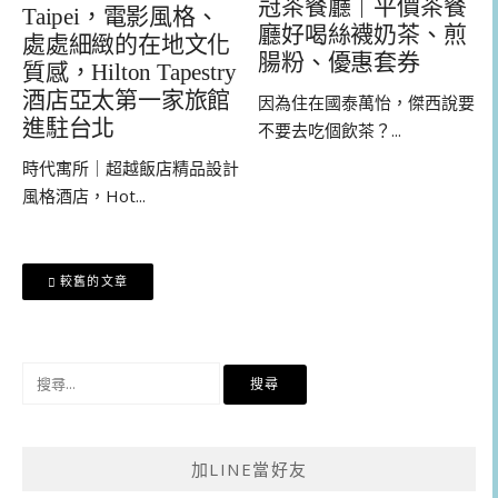
冠茶餐廳｜平價茶餐
Taipei，電影風格、
廳好喝絲襪奶茶、煎
處處細緻的在地文化
腸粉、優惠套券
質感，Hilton Tapestry
酒店亞太第一家旅館
因為住在國泰萬怡，傑西說要
進駐台北
不要去吃個飲茶？...
時代寓所｜超越飯店精品設計
風格酒店，Hot...
文
較舊的文章
章
導
覽
搜
尋
關
鍵
加LINE當好友
字: