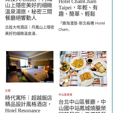
Hotel ChamCham
山上隱密美好的細緻
Taipei，年輕、有
溫泉湯旅，秘密三間
趣、簡單、輕鬆
餐廳絕響動人
「趣淘漫旅-新北板橋 Hotel
北投大地酒店｜丹鳳山上隱密
Cham...
美好的細緻溫泉湯...
北部
中山區美食
時代寓所｜超越飯店
台北中山區餐廳，中
精品設計風格酒店，
山國中站鳳城燒臘榮
Hotel Resonance