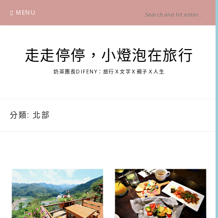
Skip
MENU
to
content
走走停停，小燈泡在旅行
奶茶團長DIFENY：旅行Ｘ文字Ｘ親子Ｘ人生
分類:
北部