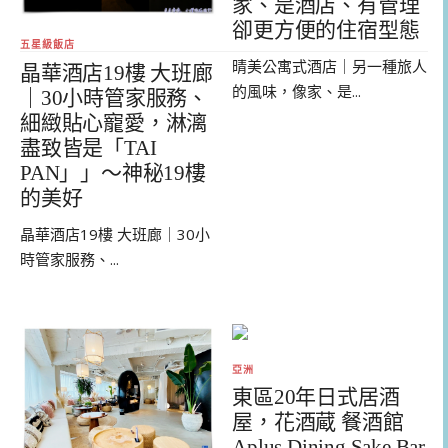
家、是酒店、有管理
卻更方便的住宿型態
五星級飯店
晴美公寓式酒店｜另一種旅人
晶華酒店19樓 大班廊
的風味，像家、是...
｜30小時管家服務、
細緻貼心寵愛，淋漓
盡致皆是「TAI
PAN」」～神秘19樓
的美好
晶華酒店19樓 大班廊｜30小
時管家服務、...
亞洲
東區20年日式居酒
屋，花酒蔵 餐酒館
Aplus Dining Sake Bar