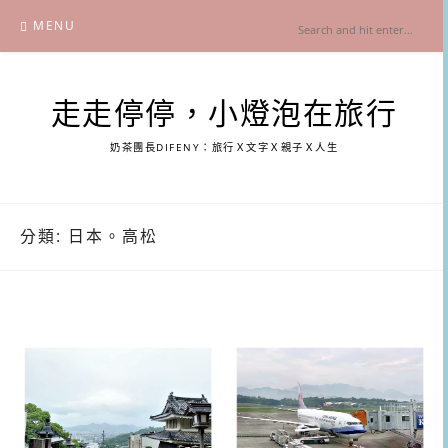
Skip
MENU
to
content
走走停停，小燈泡在旅行
奶茶團長DIFENY：旅行Ｘ文字Ｘ親子Ｘ人生
分類:
日本。高松