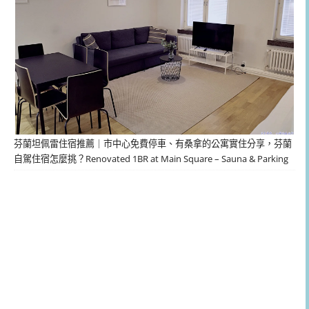
芬蘭坦佩雷住宿推薦｜市中心免費停車、有桑拿的公寓實住分享，芬蘭
自駕住宿怎麼挑？Renovated 1BR at Main Square – Sauna & Parking