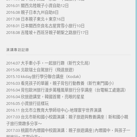
2016.01 關西北陸親子小資自助12日
2016.08 親子日本九州自助8日
2017.08 日本親子東北＋東京16日
2018.01 日本關西奈良名古屋賞雪小旅行10日
2018.08 吉隆坡＋西班牙親子朝聖之路旅行17日
演講專訪記錄
2014.07 大手牽小手，一起旅行趣（新竹文化局）
2015.06 北歐瑞士自駕旅行（飛達旅遊）
2015.10 kkday旅行學分聯合講座（Kodak）
2016.03 看見孩子的華麗，親子背包行動教養（新竹東門國小）
2016.04 背包歐洲旅行漫步萬種風華旅行分享講座（台電輸工處邀請）
2016.04 欣旅遊講堂，韓國首爾，亮眼的星星
2016.05 小資旅行這樣玩
2016.11 台北市立教育大學師培中心-地理寰宇世界演講
2017.03 台北市新和國小校園演講：親子旅遊與教養講座｜新和國小親
子旅行樂趣多分享～
2017.03 桃園市內壢國中校園演講：親子旅遊講座|內壢國中・與孩子一
起旅行～花絮分享～