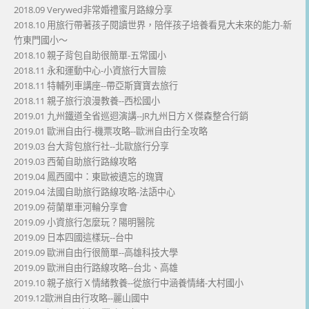
2018.09 Verywed非常婚禮蜜月路線分享
2018.10 用旅行帶著孩子閱讀世界，陪伴孩子培養看見大未來的能力-新
竹東門國小～
2018.10 親子背包自助很簡單-五常國小
2018.11 永和運動中心-小資旅行大冒險
2018.11 特輔列車講座--帶亞斯寶寶去旅行
2018.11 親子旅行浪漫教養--西松國小
2019.01 九州鐵道全省巡迴演講--JR九州日方Ｘ傑森整合行銷
2019.01 歐洲自由行-機票攻略--歐洲自由行全攻略
2019.03 台大背包旅行社--北歐旅行分享
2019.03 西葡自助旅行路線攻略
2019.04 鳳西國中：東歐被遺忘的瑰寶
2019.04 法國自助旅行路線攻略-法語中心
2019.09 荷蘭單車河輪分享會
2019.09 小資旅行怎麼玩？陽明醫院
2019.09 日本四國這樣玩--台中
2019.09 歐洲自由行很簡單--高雄科技大學
2019.09 歐洲自由行路線攻略--台北、高雄
2019.10 親子旅行Ｘ情緒教養--從旅行中涵養情緒-大村國小
2019.12歐洲自由行攻略--麗山國中