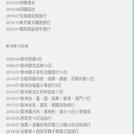
2019.03沖繩潛水
2019.06四國採訪
2019.07北海道自駕旅行
2019.10東京東北鐵道旅行
2020.01關西家庭過年旅行
歐洲旅行記錄
2005.04 歐洲荷蘭9日
2006.07 歐洲捷克自助16日
2013.07 歐洲親子背包法國旅行16日
2014.07 北歐四國丹麥、瑞典、挪威、芬蘭自駕12日
2014.07 歐洲法瑞義火車旅行8日
2015.07 歐洲英法比利時自助17天
2016.07 歐洲法、義、捷、瑞典、香港、澳門17日
2017.07 歐洲冰島、捷克、德國自助旅行
2018.02 歐洲義大利、奧地利、瑞士10日火車慢旅
2018.05 西班牙14天自由行
2018.07 波蘭＋波羅的海芬蘭三小國20天自助旅行
2018.08 吉隆坡＋西班牙親子朝聖之路旅行