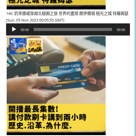
140. 奶茶挪威穿越北極圈之旅 世界的盡頭 朗伊爾城 極光之城 特羅姆瑟
(Sun, 05 Nov 2023 00:05:55 GMT)
音
00:00
00:00
訊
播
放
器